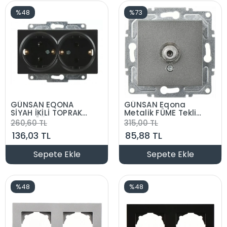
%48
%73
GÜNSAN EQONA
GÜNSAN Eqona
SİYAH İKİLİ TOPRAKLI
Metalik FÜME Tekli
PRİZ DÜĞME
Uydu F Konnektör
260,60 TL
315,00 TL
MEKANİZMA
Tv Anten Prizi
136,03 TL
85,88 TL
SIVAALTI
Düğme+Mekanizma
Sepete Ekle
Sepete Ekle
%48
%48