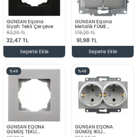
GÜNSAN Eqona
GÜNSAN Eqona
Siyah Tekli Çerçeve
Metalik FÜME
Komitatör Anahtar
62,20 TL
176,20 TL
Düğme +
32,47 TL
91,98 TL
Mekanizma
Sepete Ekle
Sepete Ekle
%48
%48
GÜNSAN EQONA
GÜNSAN EQONA
GÜMÜŞ TEKLİ
GÜMÜŞ İKİLİ
ÇERÇEVE
TOPRAKLI PRİZ