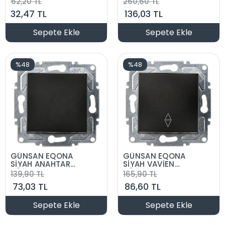
62,20 TL
260,60 TL
DÜĞME MEKANİZMA
32,47 TL
136,03 TL
SIVAALTI
Sepete Ekle
Sepete Ekle
%48
%48
GÜNSAN EQONA
GÜNSAN EQONA
SİYAH ANAHTAR
SİYAH VAVİEN
DÜĞME MEKANİZMA
DÜĞME MEKANİZMA
139,90 TL
165,90 TL
73,03 TL
86,60 TL
Sepete Ekle
Sepete Ekle