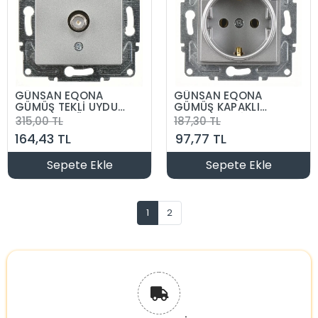
GÜNSAN EQONA
GÜNSAN EQONA
GÜMÜŞ TEKLİ UYDU
GÜMÜŞ KAPAKLI
F KONNEKTÖR
TOPRAKLI PRİZ
315,00 TL
187,30 TL
MEKANİZMA
MEKANİZMA
164,43 TL
97,77 TL
Sepete Ekle
Sepete Ekle
1
2