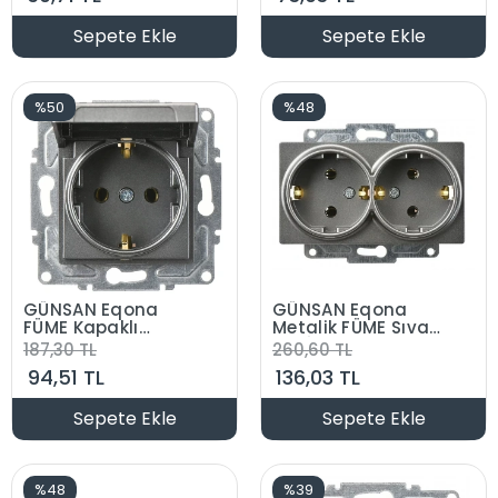
Sepete Ekle
Sepete Ekle
%50
%48
GÜNSAN Eqona
GÜNSAN Eqona
FÜME Kapaklı
Metalik FÜME Sıva
Topraklı Priz
Altı İkili Topraklı
187,30 TL
260,60 TL
Düğme+Mekanizma
Priz Düğme +
94,51 TL
136,03 TL
Mekanizma
Sepete Ekle
Sepete Ekle
%48
%39