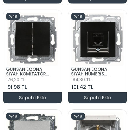
%48
%48
GÜNSAN EQONA
GÜNSAN EQONA
SİYAH KOMİTATÖR
SİYAH NÜMERİS
DÜĞME MEKANİZMA
TELEFON CAT3 PRİZ
176,20 TL
194,30 TL
DÜĞME MEKANİZMA
91,98 TL
101,42 TL
Sepete Ekle
Sepete Ekle
%48
%48