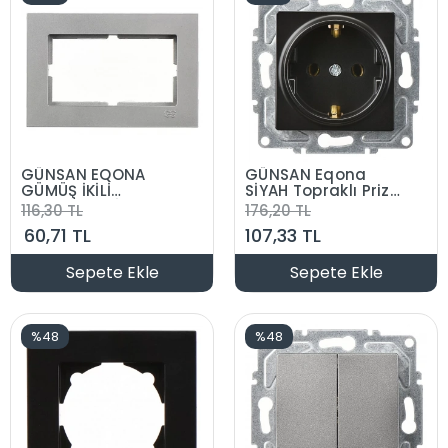
GÜNSAN EQONA
GÜNSAN Eqona
GÜMÜŞ İKİLİ
SİYAH Topraklı Priz
TOPRAKLI PRİZ
Düğme +
116,30 TL
176,20 TL
SIVAALTI ÇERÇEVE
Mekanizma
60,71 TL
107,33 TL
Sepete Ekle
Sepete Ekle
%48
%48