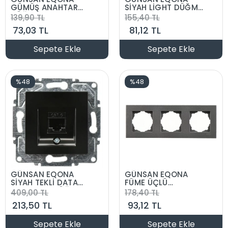
GÜMÜŞ ANAHTAR
SİYAH LİGHT DÜĞME
DÜĞME MEKANİZMA
MEKANİZMA
139,90 TL
155,40 TL
73,03 TL
81,12 TL
Sepete Ekle
Sepete Ekle
%48
%48
GÜNSAN EQONA
GÜNSAN EQONA
SİYAH TEKLİ DATA
FÜME ÜÇLÜ
CAT6 PRİZ DÜĞME
ÇERÇEVE
409,00 TL
178,40 TL
MEKANİZMA
213,50 TL
93,12 TL
Sepete Ekle
Sepete Ekle