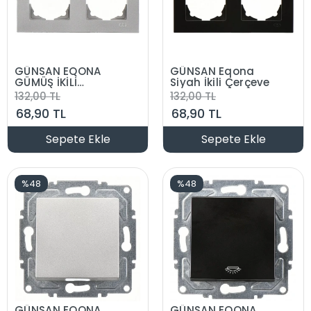
GÜNSAN EQONA
GÜNSAN Eqona
GÜMÜŞ İKİLİ
Siyah İkili Çerçeve
ÇERÇEVE
132,00 TL
132,00 TL
68,90 TL
68,90 TL
Sepete Ekle
Sepete Ekle
%48
%48
GÜNSAN EQONA
GÜNSAN EQONA