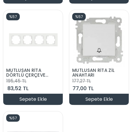
%57
%57
MUTLUSAN RİTA
MUTLUSAN RİTA ZİL
DÖRTLÜ ÇERÇEVE
ANAHTARI
YATAY
195,45 TL
177,27 TL
83,52 TL
77,00 TL
Sepete Ekle
Sepete Ekle
%57