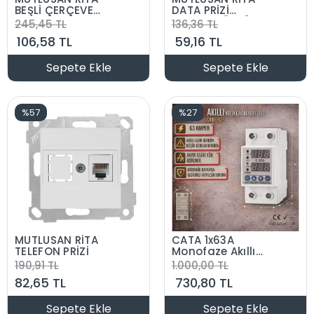
BEŞLİ ÇERÇEVE
DATA PRİZİ
YATAY
KONNEKTÖRSÜZ
245,45 TL
136,36 TL
106,58 TL
59,16 TL
Sepete Ekle
Sepete Ekle
%57
%27
MUTLUSAN RİTA
CATA 1x63A
TELEFON PRİZİ
Monofaze Akıllı
Voltaj ve Akım
190,91 TL
1.000,00 TL
Koruma Rolesi
82,65 TL
730,80 TL
Şebeke Giriş Voltaj
Denetleyici 220
Volt 63 Amper
Sepete Ekle
Sepete Ekle