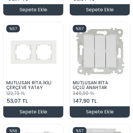
Sepete Ekle
Sepete Ekle
%57
%57
MUTLUSAN RİTA İKİLİ
MUTLUSAN RİTA
ÇERÇEVE YATAY
ÜÇLÜ ANAHTAR
122,73 TL
340,00 TL
53,07 TL
147,90 TL
Sepete Ekle
Sepete Ekle
%56
%57