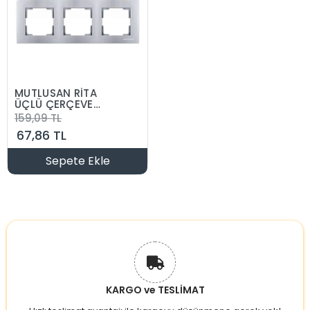
MUTLUSAN RİTA
ÜÇLÜ ÇERÇEVE
YATAY
159,09 TL
67,86 TL
Sepete Ekle
KARGO ve TESLİMAT