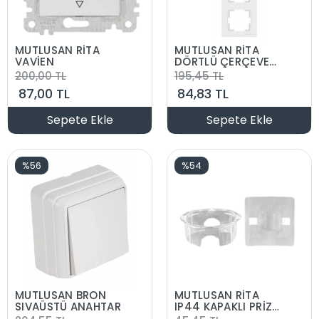
MUTLUSAN RİTA
MUTLUSAN RİTA
VAVİEN
DÖRTLÜ ÇERÇEVE
DİKEY
200,00 TL
195,45 TL
87,00 TL
84,83 TL
Sepete Ekle
Sepete Ekle
%56
%54
MUTLUSAN BRON
MUTLUSAN RİTA
SIVAÜSTÜ ANAHTAR
IP44 KAPAKLI PRİZ
CONTA