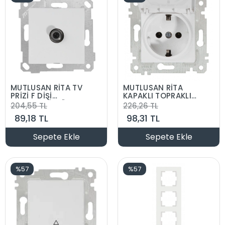
MUTLUSAN RİTA TV
MUTLUSAN RİTA
PRİZİ F DİŞİ
KAPAKLI TOPRAKLI
KONNEKTÖRLÜ
PRİZ
204,55 TL
226,26 TL
89,18 TL
98,31 TL
Sepete Ekle
Sepete Ekle
%57
%57