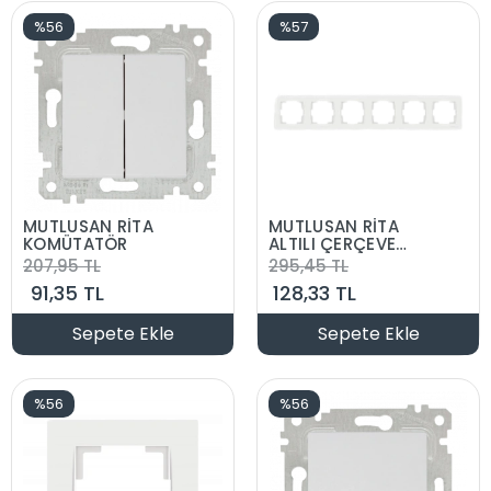
%56
%57
MUTLUSAN RİTA
MUTLUSAN RİTA
KOMÜTATÖR
ALTILI ÇERÇEVE
YATAY
207,95 TL
295,45 TL
91,35 TL
128,33 TL
Sepete Ekle
Sepete Ekle
%56
%56