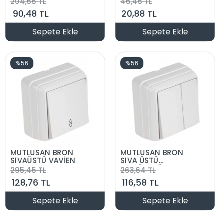
204,55 TL
45,45 TL
90,48 TL
20,88 TL
Sepete Ekle
Sepete Ekle
%56
%56
MUTLUSAN BRON
MUTLUSAN BRON
SIVAÜSTÜ VAVİEN
SIVA ÜSTÜ
KOMÜTATÖR
295,45 TL
263,64 TL
128,76 TL
116,58 TL
Sepete Ekle
Sepete Ekle