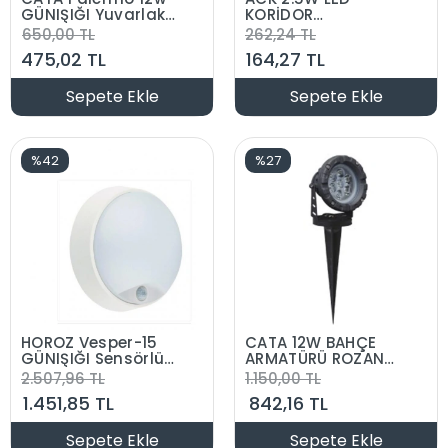
GÜNIŞIĞI Yuvarlak
KORİDOR
Sensörlü Led Duvar
AYDINLATMASI
650,00 TL
262,24 TL
Aplik Dış Mekan
BEYAZ ALUMİNİUM
475,02 TL
164,27 TL
Armatür 4000k
IP54 12 Watt 220
Volt
Sepete Ekle
Sepete Ekle
%42
%27
HOROZ Vesper-15
CATA 12W BAHÇE
GÜNIŞIĞI Sensörlü
ARMATÜRÜ ROZANS
Yuvarlak 18w Led
VE KAZIKLI AMBER
2.507,96 TL
1.150,00 TL
Duvar Aplik Dış
1.451,85 TL
842,16 TL
Mekan Armatür
4000k 220 Volt 15
Watt IP54
Sepete Ekle
Sepete Ekle