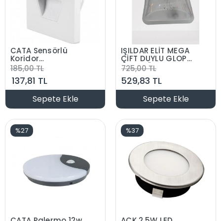
CATA Sensörlü
IŞILDAR ELİT MEGA
Koridor
ÇİFT DUYLU GLOP
Aydınlatma Beyaz
ARMATÜR BEYAZ
185,00 TL
725,00 TL
6400K Beyaz
137,81 TL
529,83 TL
Sepete Ekle
Sepete Ekle
%27
%37
CATA Palermo 12w
ACK 2.5W LED