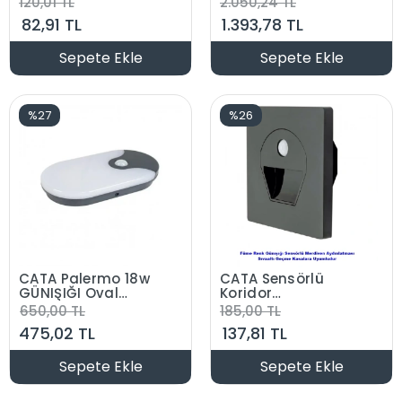
120,01 TL
2.050,24 TL
6500K Beyaz Işık
82,91 TL
1.393,78 TL
IP65
Sepete Ekle
Sepete Ekle
%27
%26
CATA Palermo 18w
CATA Sensörlü
GÜNIŞIĞI Oval
Koridor
Sensörlü Led Duvar
Aydınlatma Füme
650,00 TL
185,00 TL
Aplik Dış Mekan
3000K Günışığı
475,02 TL
137,81 TL
Armatür 4000k
IP44 18 Watt 220
Volt
Sepete Ekle
Sepete Ekle