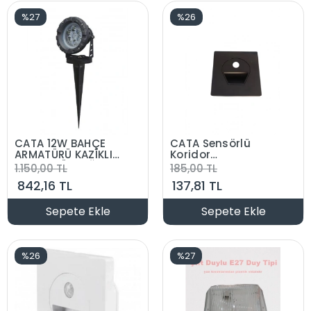
%27
%26
CATA 12W BAHÇE
CATA Sensörlü
ARMATÜRÜ KAZIKLI
Koridor
3200K GÜNIŞIĞI
Aydınlatma Siyah
1.150,00 TL
185,00 TL
6500K Beyaz
842,16 TL
137,81 TL
Sepete Ekle
Sepete Ekle
%26
%27