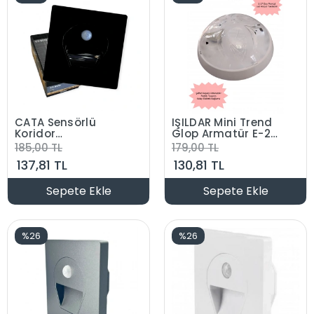
CATA Sensörlü
IŞILDAR Mini Trend
Koridor
Glop Armatür E-27
Aydınlatma Siyah
Beyaz
185,00 TL
179,00 TL
3000K Günışığı
137,81 TL
130,81 TL
Sepete Ekle
Sepete Ekle
%26
%26