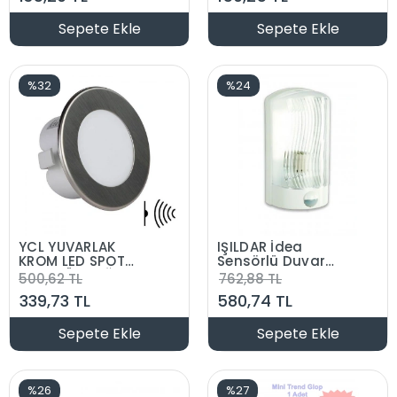
Sepete Ekle
Sepete Ekle
%32
%24
YCL YUVARLAK
IŞILDAR İdea
KROM LED SPOT
Sensörlü Duvar
1,5W GÜN IŞIĞI
Aplik Armatür
500,62 TL
762,88 TL
RADAR SENSÖRLÜ
1x25w E-27 Beyaz
339,73 TL
580,74 TL
Sepete Ekle
Sepete Ekle
%26
%27