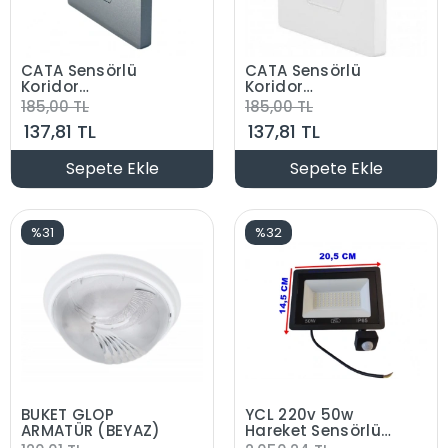
CATA Sensörlü
CATA Sensörlü
Koridor
Koridor
Aydınlatma Füme
Aydınlatma Beyaz
185,00 TL
185,00 TL
6500K Beyaz
3000K Günışığı
137,81 TL
137,81 TL
Sepete Ekle
Sepete Ekle
%31
%32
BUKET GLOP
YCL 220v 50w
ARMATÜR (BEYAZ)
Hareket Sensörlü
Led Projektör