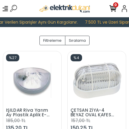
0
erilen Siparişler Aynı Gün Kargolanır.
7.500 TL ve Üzeri Siparişl
Filtreleme
Sıralama
%27
%4
IŞILDAR Riva Yarım
ÇETSAN ZİYA-4
Ay Plastik Aplik E-
BEYAZ OVAL KAFESLİ
27 IP00
GLOP ARMATÜR E-
185,00 TL
157,00 TL
27
135,20 TL
150,25 TL