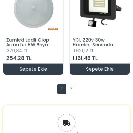
Zumled Ledli Glop
YCL 220v 30w
Armatür 8W Beyaz
Hareket Sensörlü
Tavan Armatürü
Led Projektör
370,84 TL
1.621,12 TL
Kendinden Ledli
6500K Beyaz Işık
254,28 TL
1.161,48 TL
1200 Lümen
IP65
Sepete Ekle
Sepete Ekle
1
2