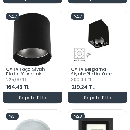
%27
%27
CATA Foça Siyah-
CATA Bergama
Platin Yuvarlak
Siyah-Platin Kare
Sıva Üstü Armatür
Sıva Üstü Armatür
225,00 TL
300,00 TL
GU-10 Duylu
GU-10 Duylu
164,43 TL
219,24 TL
(Ampulsüz)
(Ampulsüz)
Sepete Ekle
Sepete Ekle
%31
%28