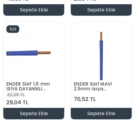
Sepete Ekle
Sepete Ekle
%13
ENDER SİAF 1,5 mm
ENDER Siaf MAVİ
ISIYA DAYANIKLI
2.5mm Isıya
SİLİKON KABLO MAVİ
Dayanıklı Silikon
33,38 TL
70,52 TL
Esnek Kablo
29,04 TL
Sepete Ekle
Sepete Ekle