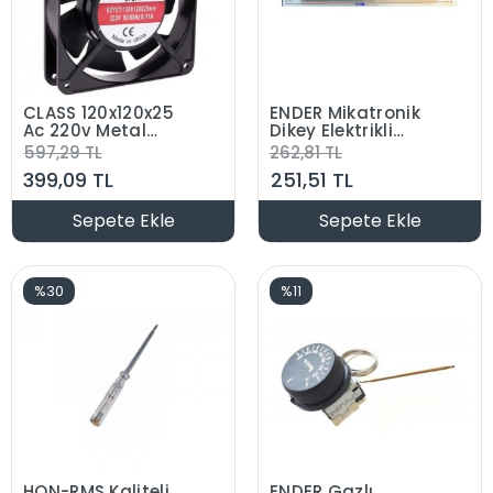
CLASS 120x120x25
ENDER Mikatronik
Ac 220v Metal
Dikey Elektrikli
Pano Soğutma
Isıtıcı Ufo Soba
597,29 TL
262,81 TL
Havalandırma Fanı
Rezistansı 1800w
399,09 TL
251,51 TL
(2 Kablolu 220 Volt
220v (220 Volt 1800
0.11 Amper)
Watt)
Sepete Ekle
Sepete Ekle
%30
%11
HON-RMS Kaliteli
ENDER Gazlı