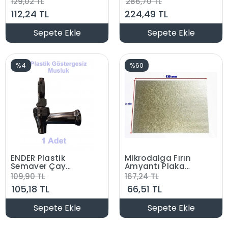
129,02 TL
286,70 TL
(Orjinal Ürün)
Grubu (Orjinal
112,24 TL
224,49 TL
Ürün Bıçak Grubu)
Sepete Ekle
Sepete Ekle
%4
%60
ENDER Plastik
Mikrodalga Fırın
Semaver Çay
Amyantı Plaka
Kazanı Musluğu
130mm X 78mm
109,90 TL
167,24 TL
(Göstergesiz)
(13x7.8cm)
105,18 TL
66,51 TL
Sepete Ekle
Sepete Ekle