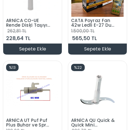
ARNİCA CO-UE
CATA Poyraz Fan
Rende Diski Taşıyıcı
42w Ledli E-27 Duy
Beyaz Mil (Prokit
a Takılabilen
262,81 TL
1.500,00 TL
Mutfak Robotu
Kumandalı
228,64 TL
565,50 TL
Orjinal Ürün)
Vantilatör (Gizli
Pervane)
Sepete Ekle
Sepete Ekle
%13
%22
ARNİCA UT Puf Puf
ARNİCA QU Quick &
Plus Buhar ve Sprey
Quick Mini
Pompa Grubu
Parçalayıcı Bıçağı