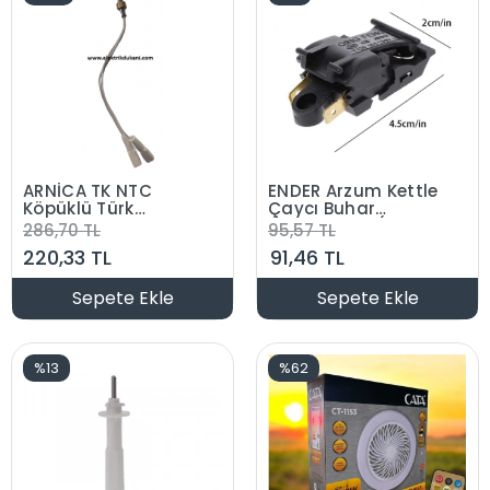
ARNİCA TK NTC
ENDER Arzum Kettle
Köpüklü Türk
Çaycı Buhar
Kahvesi Kahve
Termostadı (Ketıl
286,70 TL
95,57 TL
Makinesi Sıcaklık
Termostatı)
220,33 TL
91,46 TL
Sensörü (Orjinal
Ürün)
Sepete Ekle
Sepete Ekle
%13
%62