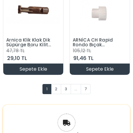
Arnica Klik Klak Dik
ARNİCA CH Rapid
Süpürge Boru Kilit
Rondo Bıçak
Düğmesi (Orjinal
Kavrama Dişlisi
47,78 TL
105,12 TL
Ürün)
(Orjinal Parça)
29,10 TL
91,46 TL
Sepete Ekle
Sepete Ekle
1
2
3
...
7