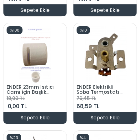
Sepete Ekle
Sepete Ekle
%100
%10
ENDER 23mm Isıtıcı
ENDER Elektrikli
Camı İçin Başlık
Soba Termostatı
Ufo Isıtıcı
Metal 16A (Mil Boyu
18,00 TL
76,45 TL
Rezistans Porselen
: 15 mm Ufo)
0,00 TL
68,59 TL
Kafa Taşı
Sepete Ekle
Sepete Ekle
%23
%4