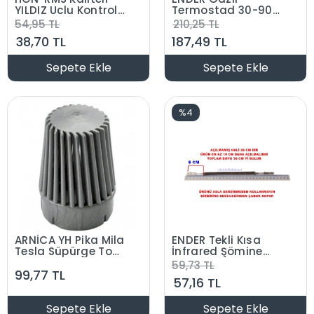
YILDIZ Uclu Kontrol
Termostad 30-90
Kalemi
Derece 3 Çıkışlı 16A
54,95 TL
210,25 TL
(3 Kontaklı)
38,70 TL
187,49 TL
Sepete Ekle
Sepete Ekle
%4
ARNİCA YH Pika Mila
ENDER Tekli Kısa
Tesla Süpürge Toz
İnfrared Şömine
Hazne Seperatörü
Rezistansı 800W
59,73 TL
99,77 TL
Vortex Copper
57,16 TL
Orjinal
Sepete Ekle
Sepete Ekle