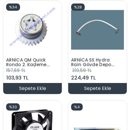
%34
%28
ARNİCA QM Quick
ARNİCA SS Hydra
Rondo 2. Kademe
Rain Gövde Depo
Dişli Grubu (Orjinal
Bağlantı Hortum
157,69 TL
310,59 TL
Ürün)
Grubu (Orjinal
103,93 TL
224,49 TL
Ürün)
Sepete Ekle
Sepete Ekle
%33
%4