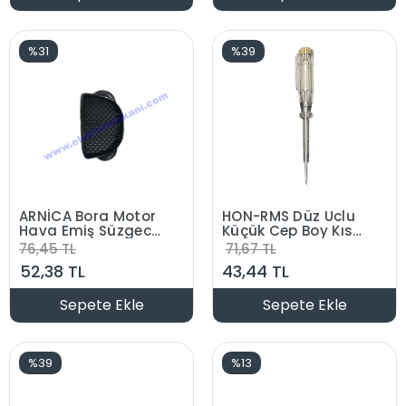
%31
%39
ARNİCA Bora Motor
HON-RMS Düz Uclu
Hava Emiş Süzgeci
Küçük Cep Boy Kısa
Gri
Askılı Kontrol
76,45 TL
71,67 TL
(3000/4000/5000/7000
Kalemi
52,38 TL
43,44 TL
Modelelr için
Uygundur Orjinal
Yedek Parça)
Sepete Ekle
Sepete Ekle
%39
%13