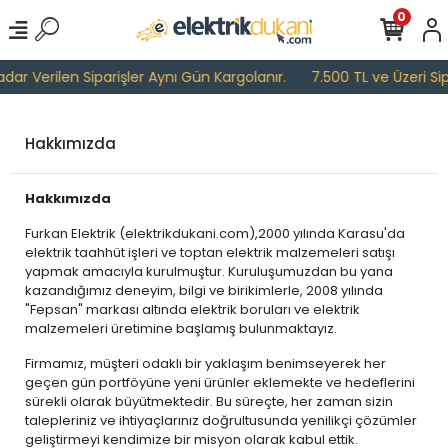
0
ar Verilen Siparişler Aynı Gün Kargolanır.
7.500 TL ve Üzeri Sipa
Hakkımızda
Hakkımızda
Furkan Elektrik (elektrikdukani.com),2000 yılında Karasu'da
elektrik taahhüt işleri ve toptan elektrik malzemeleri satışı
yapmak amacıyla kurulmuştur. Kuruluşumuzdan bu yana
kazandığımız deneyim, bilgi ve birikimlerle, 2008 yılında
"Fepsan" markası altında elektrik boruları ve elektrik
malzemeleri üretimine başlamış bulunmaktayız.
Firmamız, müşteri odaklı bir yaklaşım benimseyerek her
geçen gün portföyüne yeni ürünler eklemekte ve hedeflerini
sürekli olarak büyütmektedir. Bu süreçte, her zaman sizin
talepleriniz ve ihtiyaçlarınız doğrultusunda yenilikçi çözümler
geliştirmeyi kendimize bir misyon olarak kabul ettik.