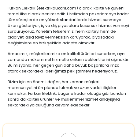
Furkan Elektrik (elektrikdukani.com) olarak, kalite ve güveni
temel ilke olarak benimsedik. Üretimden pazarlamaya kadar
tüm süreçlerde en yüksek standartlarda hizmet sunmaya
özen gösteriyor, iç ve dış piyasalara kusursuz hizmet vermeyi
sürdürüyoruz. Yönetim felsefemiz, hem kaliteyi hem de
ciddiyeti asla taviz vermeksizin koruyarak, piyasadaki
değişimlere en hızlı şekilde adapte olmaktır.
Amacımız, müşterilerimize en kaliteli ürünleri sunarken, aynı
zamanda mükemmel hizmetle onların beklentilerini aşmaktır.
Bu misyonla, her geçen gün daha büyük başarılara imza
atarak sektördeki liderliğimizi pekiştirmeyi hedefliyoruz.
Bizim için en önemli değer, her zaman müşteri
memnuniyetini ön planda tutmak ve uzun vadeli ilişkiler
kurmaktır. Furkan Elektrik, bugüne kadar olduğu gibi bundan
sonra da kaliteli ürünler ve mükemmel hizmet anlayışıyla
sektördeki yolculuğuna devam edecektir.