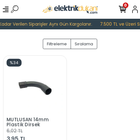
0
adar Verilen Siparişler Aynı Gün Kargolanır.
7.500 TL ve Üzeri Si
Filtreleme
Sıralama
%34
MUTLUSAN 14mm
Plastik Dirsek
6,02 TL
3,95 TL