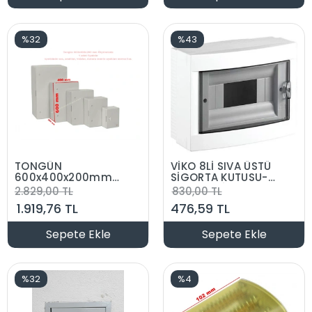
%32
%43
TONGÜN
VİKO 8Lİ SIVA ÜSTÜ
600x400x200mm
SİGORTA KUTUSU-
Taban Saclı ABS
KLEMENSLİ
2.829,00 TL
830,00 TL
Plastik Pano (Boş)
1.919,76 TL
476,59 TL
Sepete Ekle
Sepete Ekle
%32
%4