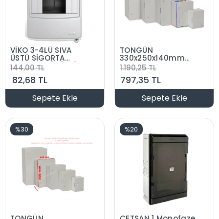
VİKO 3-4LÜ SIVA
TONGÜN
ÜSTÜ SİGORTA
330x250x140mm
KUTUSU-MÜHÜRLÜ
Taban Saclı ABS
144,00 TL
1.190,25 TL
Plastik Pano (Boş)
82,68 TL
797,35 TL
Sepete Ekle
Sepete Ekle
%30
%20
TONGÜN
ÇETSAN 1 Monofaze