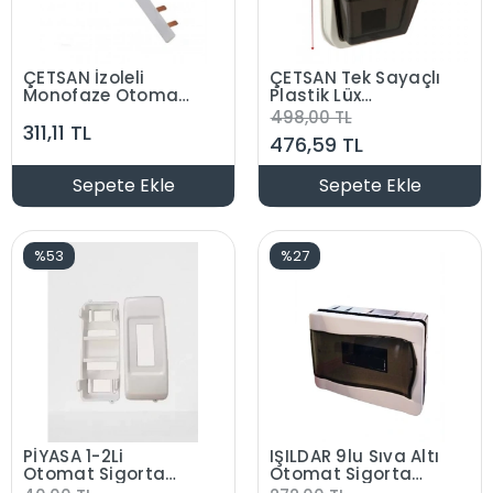
ÇETSAN İzoleli
ÇETSAN Tek Sayaçlı
Monofaze Otomat
Plastik Lüx
Barası 52cm
Monofaze Sıva
498,00 TL
311,11 TL
13X5mm (30 Diş)
Üstü Dijital Sayaç
476,59 TL
Kutusu 1 Monofaze
Saat
Sepete Ekle
Sepete Ekle
%53
%27
PİYASA 1-2Li
IŞILDAR 9lu Sıva Altı
Otomat Sigorta
Otomat Sigorta
Kutusu Mühürlü
Kutusu S. A. Plastik