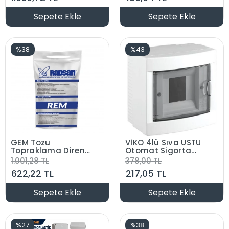
Sepete Ekle
Sepete Ekle
%38
%43
GEM Tozu
VİKO 4lü Sıva ÜSTÜ
Topraklama Direnç
Otomat Sigorta
Düşürücü Toz
Kutusu - Klemensli
1.001,28 TL
378,00 TL
Topraklama
Halogen Free IP40
622,22 TL
217,05 TL
Değerini Tutturmak
Dörtlü S. Ü.
İçin (1 Pk. 10 Kg)
Sepete Ekle
Sepete Ekle
%27
%38