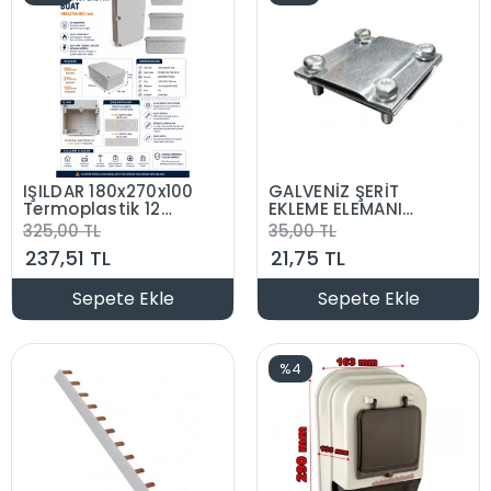
IŞILDAR 180x270x100
GALVENİZ ŞERİT
Termoplastik 12
EKLEME ELEMANI
Çıkışlı Buat Beyaz
ŞERİTTEN ŞERİDE
325,00 TL
35,00 TL
IP65 (ABS Vidalı
BAĞLANTI
237,51 TL
21,75 TL
Contalı Kapak)
Sepete Ekle
Sepete Ekle
%4