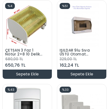
%4
%51
ÇETSAN 3 Faz 1
IŞILDAR 9lu Sıva
Nötür 2+8 10 Delikli
ÜSTÜ Otomat
Faz Dağıtım Barası
Sigorta Kutusu
680,00 TL
329,00 TL
10 Delik 4 Sıra
IP40 Dokuzlu S. Ü.
650,76 TL
162,24 TL
Sepete Ekle
Sepete Ekle
%43
%33