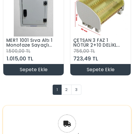
MERT 1001 Sıva Altı 1
ÇETSAN 3 FAZ 1
Monofaze Sayaçlı
NÖTÜR 2+10 DELİKLİ
8 Otomatlı Pano
FAZ DAĞITIM BARASI
1.500,00 TL
756,00 TL
IP20 (S. A. Tek
1.015,00 TL
723,49 TL
Sayaçlı Pano)
Sepete Ekle
Sepete Ekle
1
2
3