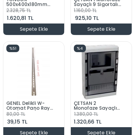
500x400x180mm
Sayaçlı 9 Sigortalı
Taban Saclı ABS
Sıva Üstü Plastik
2.328,75 TL
1.160,00 TL
Plastik Pano (Boş)
Saat Kutusu Tek
1.620,81 TL
925,10 TL
Sayaçlı S. Ü.
Sepete Ekle
Sepete Ekle
%51
%4
GENEL Delikli W-
ÇETSAN 2
Otomat Pano Rayı
Monofaze Sayaçlı
1mt (35X7.5)
15 Ootomatlı Sıva
80,00 TL
1.380,00 TL
Üstü Plastik 2li
39,15 TL
1.320,66 TL
Saat Kutusu
Panosu S. Ü.
Sepete Ekle
Sepete Ekle