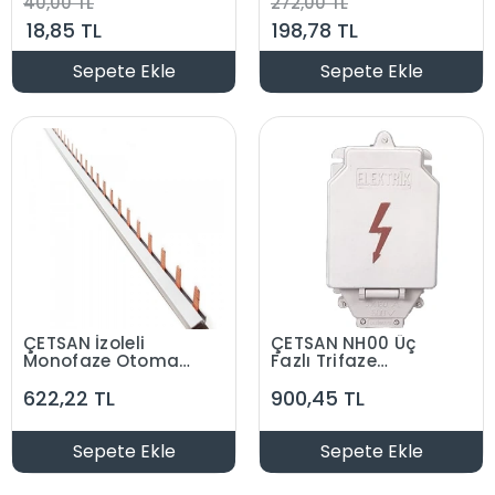
40,00 TL
272,00 TL
18,85 TL
198,78 TL
Sepete Ekle
Sepete Ekle
ÇETSAN İzoleli
ÇETSAN NH00 Üç
Monofaze Otomat
Fazlı Trifaze
Barası 104cm
Polyester Kofre
622,22 TL
900,45 TL
13X5mm (60 Diş)
Kutusu Buşonlu
(3x160A)
Sepete Ekle
Sepete Ekle