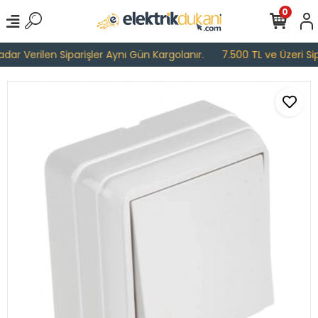
0
ar Verilen Siparişler Aynı Gün Kargolanır.
7.500 TL ve Üzeri Sipa