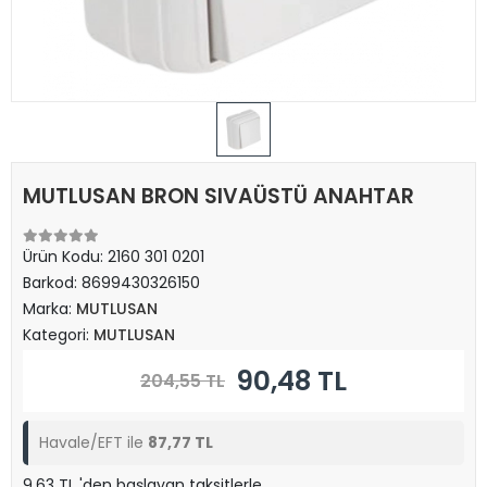
MUTLUSAN BRON SIVAÜSTÜ ANAHTAR
Ürün Kodu:
2160 301 0201
Barkod:
8699430326150
Marka:
MUTLUSAN
Kategori:
MUTLUSAN
90,48 TL
204,55 TL
Havale/EFT ile
87,77 TL
9,63 TL 'den başlayan taksitlerle