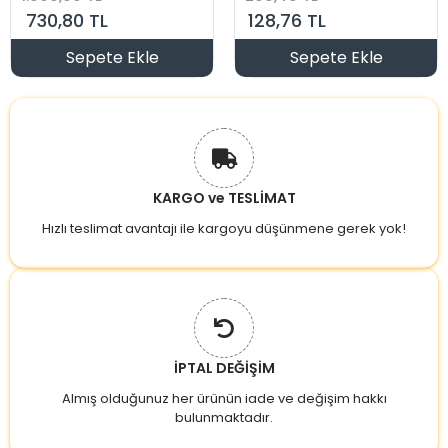
Koruma Rolesi
730,80 TL
128,76 TL
Şebeke Giriş Voltaj
Denetleyici 220
Volt 63 Amper
Sepete Ekle
Sepete Ekle
KARGO ve TESLİMAT
Hızlı teslimat avantajı ile kargoyu düşünmene gerek yok!
İPTAL DEĞİŞİM
Almış olduğunuz her ürünün iade ve değişim hakkı
bulunmaktadır.