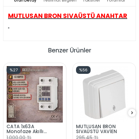
Ürün Detay
Teslimat Bilgileri
Taksitler
Yorumlar
MUTLUSAN BRON SIVAÜSTÜ ANAHTAR
Benzer Ürünler
%27
%56
CATA 1x63A
MUTLUSAN BRON
Monofaze Akıllı
SIVAÜSTÜ VAVİEN
Voltaj ve Akım
1.000,00 TL
295,45 TL