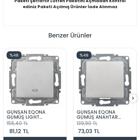
Paketi Şeffaftır Lütfen Paketini Açmadan Kontrol
ediniz Paketi Açılmış Ürünler İade Alınmaz
Benzer Ürünler
%48
%48
GÜNSAN EQONA
GÜNSAN EQONA
GÜMÜŞ LİGHT
GÜMÜŞ ANAHTAR
DÜĞME MEKANİZMA
DÜĞME MEKANİZMA
155,40 TL
139,90 TL
81,12 TL
73,03 TL