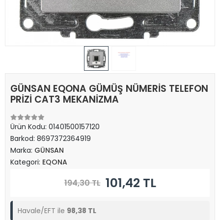
GÜNSAN EQONA GÜMÜŞ NÜMERİS TELEFON
PRİZİ CAT3 MEKANİZMA
Ürün Kodu:
01401500157120
Barkod:
8697372364919
Marka:
GÜNSAN
Kategori:
EQONA
101,42 TL
194,30 TL
Havale/EFT ile
98,38 TL