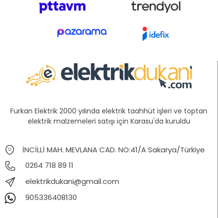
Furkan Elektrik 2000 yılında elektrik taahhüt işleri ve toptan
elektrik malzemeleri satışı için Karasu'da kuruldu
İNCİLLİ MAH. MEVLANA CAD. NO:41/A Sakarya/Türkiye
0264 718 89 11
elektrikdukani@gmail.com
905336408130