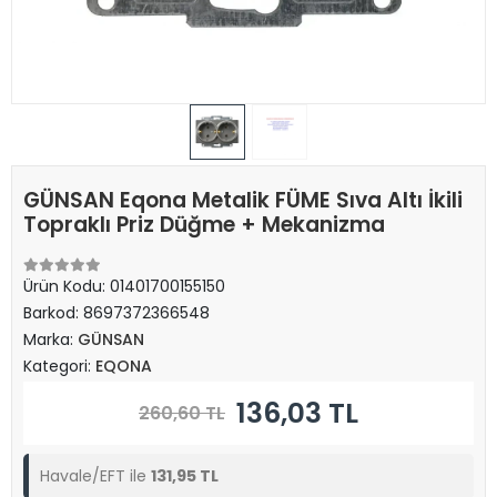
GÜNSAN Eqona Metalik FÜME Sıva Altı İkili
Topraklı Priz Düğme + Mekanizma
Ürün Kodu:
01401700155150
Barkod:
8697372366548
Marka:
GÜNSAN
Kategori:
EQONA
136,03 TL
260,60 TL
Havale/EFT ile
131,95 TL