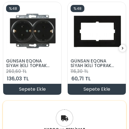
%48
%48
GÜNSAN EQONA
GÜNSAN EQONA
SİYAH İKİLİ TOPRAKLI
SİYAH İKİLİ TOPRAKLI
PRİZ DÜĞME
PRİZ SIVAALTI
260,60 TL
116,30 TL
MEKANİZMA
ÇERÇEVE
136,03 TL
60,71 TL
SIVAALTI
Sepete Ekle
Sepete Ekle