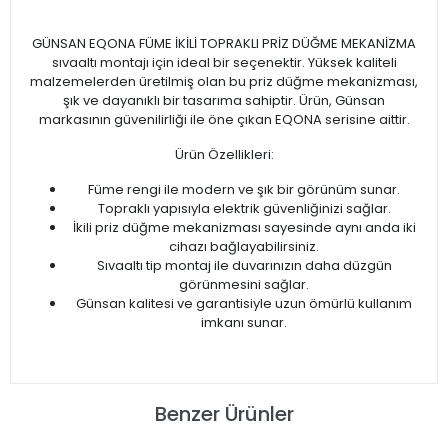
GÜNSAN EQONA FÜME İKİLİ TOPRAKLI PRİZ DÜĞME MEKANİZMA
sıvaaltı montajı için ideal bir seçenektir. Yüksek kaliteli
malzemelerden üretilmiş olan bu priz düğme mekanizması,
şık ve dayanıklı bir tasarıma sahiptir. Ürün, Günsan
markasının güvenilirliği ile öne çıkan EQONA serisine aittir.
Ürün Özellikleri:
Füme rengi ile modern ve şık bir görünüm sunar.
Topraklı yapısıyla elektrik güvenliğinizi sağlar.
İkili priz düğme mekanizması sayesinde aynı anda iki
cihazı bağlayabilirsiniz.
Sıvaaltı tip montaj ile duvarınızın daha düzgün
görünmesini sağlar.
Günsan kalitesi ve garantisiyle uzun ömürlü kullanım
imkanı sunar.
Benzer Ürünler