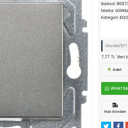
Barkod:
8697
Marka:
GÜNS
Kategori:
EQ
Havale/EFT 
7,77 TL 'den b
Adet
WHATSAPP
Hızlı Gönderi