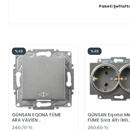
Paketi Şeffaft
%48
%48
GÜNSAN EQONA FÜME
GÜNSAN Eqona Me
ARA VAVİEN
FÜME Sıva Altı İkili
(PERMÜTATÖR) DÜĞME
Topraklı Priz Düğ
240,70 TL
260,60 TL