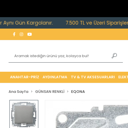
ün Kargolanır.
7.500 TL ve Üzeri Siparişlerde Ücret
ANAHTAR-PRİZ
AYDINLATMA
TV & TV AKSESUARLARI
ELEK
Ana Sayfa
GÜNSAN RENKLİ
EQONA