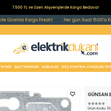
7.500 TL ve Üzeri Alışverişlerde Kargo Bedava!
siz Kargo Fırsatı!
Her gün Saat 15:00'a Kadar Veri
TRONİK
ŞALT ÜRÜNLERİ
KABLOLAR
GÜÇ KONTROL CİHAZLARI VE 
GÜNSAN 
Ürün Kodu:
01