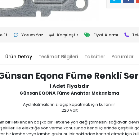
e Et
Yorum Yaz
Karşılaştır
Fiyat Alarmı
Tel
Ürün Detay
Teslimat Bilgileri
Taksitler
Yorumlar
Günsan Eqona Füme Renkli Ser
1 Adet Fiyatıdır
Günsan EQONA Füme Anahtar Mekanizma
Aydınlatmalarınızı açıp kapatmak için kullanılır
220 Volt
n bir iletkenden başka bir iletkene yön değiştirmesini sağlayan devre e
şekilleri ile elektriğe yön verme konusunda kendi içlerinde çeşitlilik gö
ar bir lamba veya lamba grubunu bir noktadan kontrol etmek için kulla