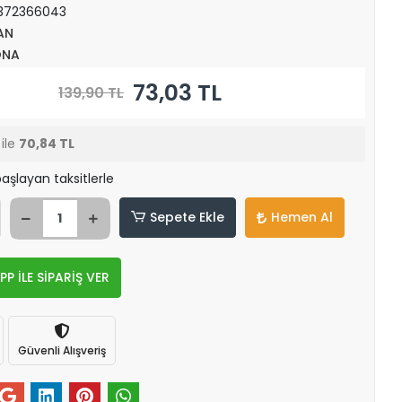
372366043
AN
ONA
73,03 TL
139,90 TL
ile
70,84 TL
aşlayan taksitlerle
Sepete Ekle
Hemen Al
 İLE SİPARİŞ VER
Güvenli Alışveriş