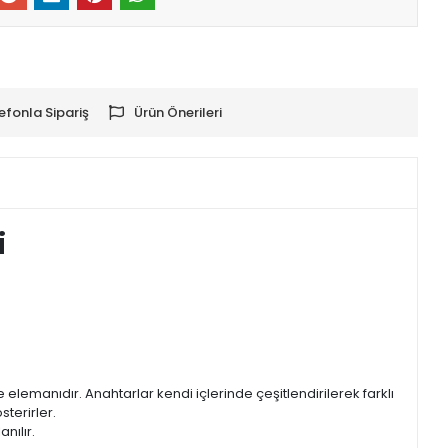
efonla Sipariş
Ürün Önerileri
i
lemanıdır. Anahtarlar kendi içlerinde çeşitlendirilerek farklı
sterirler.
nılır.