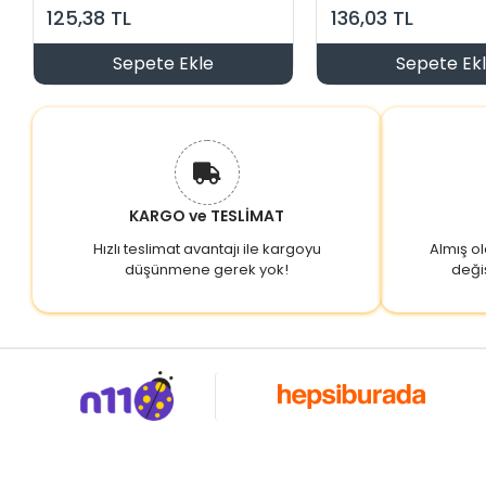
MEKANİZMA
Mekanizma
125,38 TL
136,03 TL
Sepete Ekle
Sepete Ek
KARGO ve TESLİMAT
Hızlı teslimat avantajı ile kargoyu
Almış o
düşünmene gerek yok!
deği