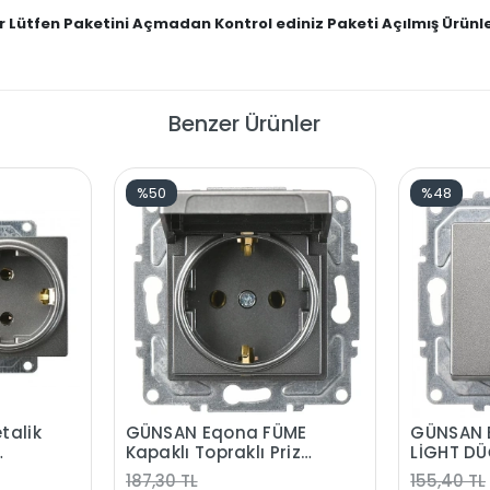
ır Lütfen Paketini Açmadan Kontrol ediniz Paketi Açılmış Ürünl
Benzer Ürünler
%50
%48
talik
GÜNSAN Eqona FÜME
GÜNSAN 
Kapaklı Topraklı Priz
LİGHT D
me +
Düğme+Mekanizma
MEKANİZ
187,30 TL
155,40 TL