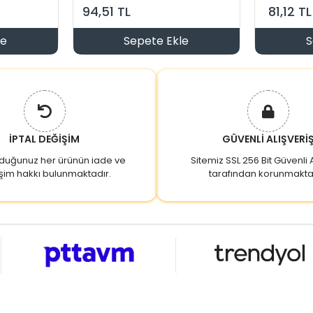
94,51 TL
81,12 TL
le
Sepete Ekle
S
İPTAL DEĞİŞİM
GÜVENLİ ALIŞVERİ
lduğunuz her ürünün iade ve
Sitemiz SSL 256 Bit Güvenli A
şim hakkı bulunmaktadır.
tarafından korunmakta