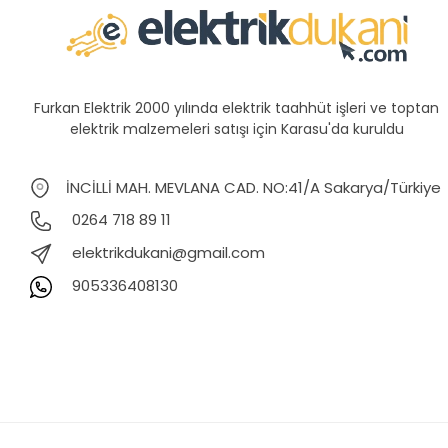
Furkan Elektrik 2000 yılında elektrik taahhüt işleri ve toptan
elektrik malzemeleri satışı için Karasu'da kuruldu
İNCİLLİ MAH. MEVLANA CAD. NO:41/A Sakarya/Türkiye
0264 718 89 11
elektrikdukani@gmail.com
905336408130