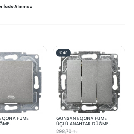
er İade Alınmaz
%48
EQONA FÜME
GÜNSAN EQONA FÜME
ÜĞME
ÜÇLÜ ANAHTAR DÜĞME
MA
MEKANİZMA
298,70 TL