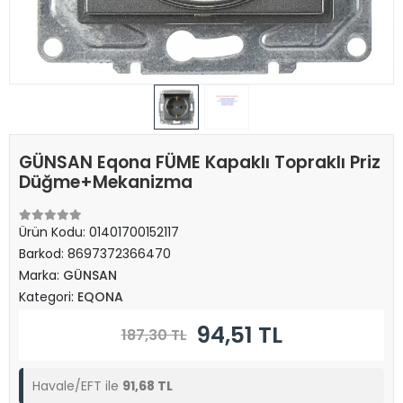
GÜNSAN Eqona FÜME Kapaklı Topraklı Priz
Düğme+Mekanizma
Ürün Kodu:
01401700152117
Barkod:
8697372366470
Marka:
GÜNSAN
Kategori:
EQONA
94,51 TL
187,30 TL
Havale/EFT ile
91,68 TL