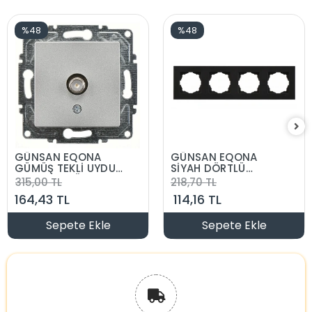
%48
%48
GÜNSAN EQONA
GÜNSAN EQONA
GÜMÜŞ TEKLİ UYDU
SİYAH DÖRTLÜ
F KONNEKTÖR
ÇERÇEVE
315,00 TL
218,70 TL
MEKANİZMA
164,43 TL
114,16 TL
Sepete Ekle
Sepete Ekle