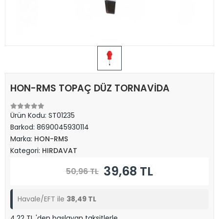
HON-RMS TOPAÇ DÜZ TORNAVİDA
Ürün Kodu:
ST01235
Barkod:
8690045930114
Marka:
HON-RMS
Kategori:
HIRDAVAT
39,68 TL
50,96 TL
Havale/EFT ile
38,49 TL
4,22 TL 'den başlayan taksitlerle