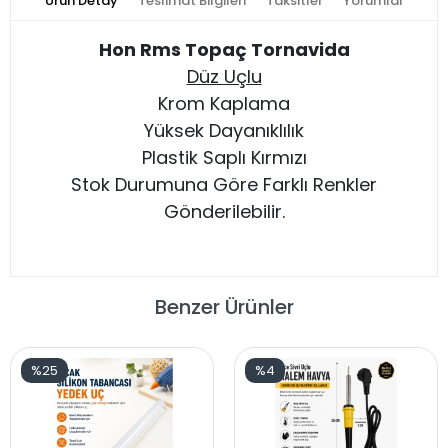
Ürün Detay
Teslimat Bilgileri
Taksitler
Yorumlar
Hon Rms Topaç Tornavida
Düz Uçlu
Krom Kaplama
Yüksek Dayanıklılık
Plastik Saplı Kırmızı
Stok Durumuna Göre Farklı Renkler
Gönderilebilir.
Benzer Ürünler
%25
%4