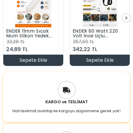
ENDER 11mm Sıcak
ENDER 60 Watt 220
Mum Slikon Yedek
Volt İnce Uçlu
Slikon Çubuk
Kalem Havya 60W
33,38 TL
357,60 TL
24,89 TL
342,22 TL
Sepete Ekle
Sepete Ekle
KARGO ve TESLİMAT
Hızlı teslimat avantajı ile kargoyu düşünmene gerek yok!