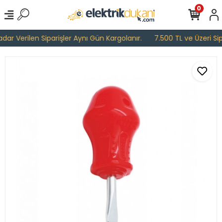
0
ar Verilen Siparişler Aynı Gün Kargolanır.
7.500 TL ve Üzeri Sipa