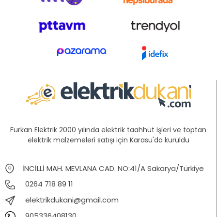
Furkan Elektrik 2000 yılında elektrik taahhüt işleri ve toptan
elektrik malzemeleri satışı için Karasu'da kuruldu
İNCİLLİ MAH. MEVLANA CAD. NO:41/A Sakarya/Türkiye
0264 718 89 11
elektrikdukani@gmail.com
905336408130