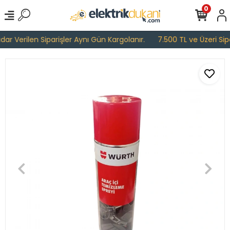
0
r Verilen Siparişler Aynı Gün Kargolanır.
7.500 TL ve Üzeri Sipar