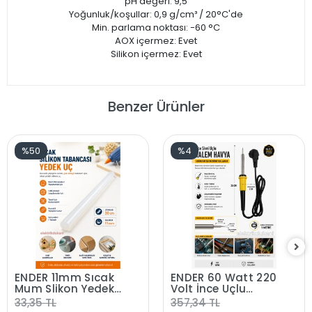
pH değeri: 9,5
Yoğunluk/koşullar: 0,9 g/cm³ / 20°C'de
Min. parlama noktası: -60 °C
AOX içermez: Evet
Silikon içermez: Evet
Benzer Ürünler
%50
%4
ENDER 11mm Sıcak
ENDER 60 Watt 220
Mum Slikon Yedek
Volt İnce Uçlu
Slikon Çubuk
Kalem Havya 60W
33,35 TL
357,34 TL