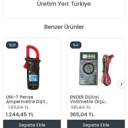
Üretim Yeri: Türkiye
Benzer Ürünler
%31
%4
UNI-T Pense
ENDER Dijital
Ampermetre Dijital
Voltmetre Ölçü
Ölçü Aleti 400A
Aleti Bazır Ac/Dc
1.811,84 TL
381,44 TL
Voltaj Ölçümü
1.244,45 TL
365,04 TL
(Amötör Kullanım)
Sepete Ekle
Sepete Ekle