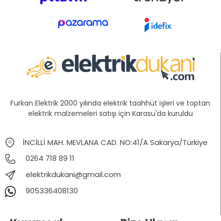
Furkan Elektrik 2000 yılında elektrik taahhüt işleri ve toptan
elektrik malzemeleri satışı için Karasu'da kuruldu
İNCİLLİ MAH. MEVLANA CAD. NO:41/A Sakarya/Türkiye
0264 718 89 11
elektrikdukani@gmail.com
905336408130