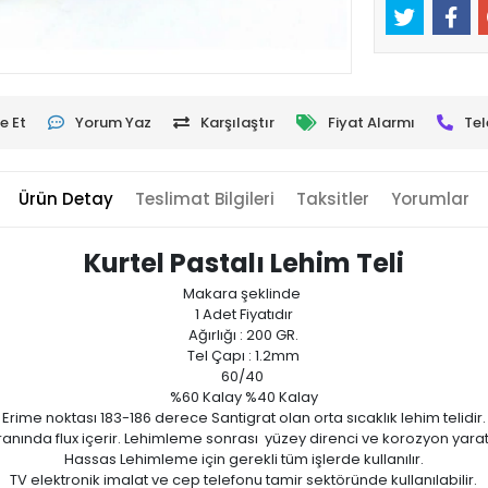
e Et
Yorum Yaz
Karşılaştır
Fiyat Alarmı
Tel
Ürün Detay
Teslimat Bilgileri
Taksitler
Yorumlar
Kurtel Pastalı Lehim Teli
Makara şeklinde
1 Adet Fiyatıdır
Ağırlığı : 200 GR.
Tel Çapı : 1.2mm
60/40
%60 Kalay %40 Kalay
Erime noktası 183-186 derece Santigrat olan orta sıcaklık lehim telidir.
anında flux içerir. Lehimleme sonrası yüzey direnci ve korozyon yar
Hassas Lehimleme için gerekli tüm işlerde kullanılır.
TV elektronik imalat ve cep telefonu tamir sektöründe kullanılabilir.