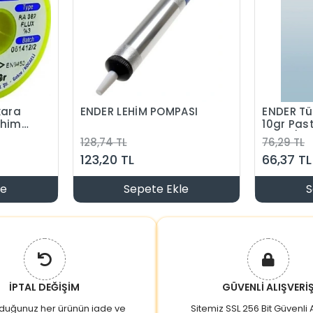
kara
ENDER LEHİM POMPASI
ENDER Tü
ehim
10gr Past
90cm)
128,74 TL
76,29 TL
123,20 TL
66,37 TL
le
Sepete Ekle
S
İPTAL DEĞİŞİM
GÜVENLİ ALIŞVERİ
lduğunuz her ürünün iade ve
Sitemiz SSL 256 Bit Güvenli A