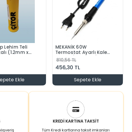
p Lehim Teli
MEKANİK 60W
alı (1.2mm x
Termostat Ayarlı Kalem
Havya (İnce Uçlu)
810,56 TL
456,30 TL
epete Ekle
Sepete Ekle
Ş
KREDİ KARTINA TAKSİT
lışveriş
Tüm Kredi kartlarına taksit imkanları