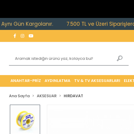
ün Kargolanır.
7.500 TL ve Üzeri Siparişlerde Ücret
ANAHTAR-PRİZ
AYDINLATMA
TV & TV AKSESUARLARI
ELEK
Ana Sayfa
AKSESUAR
HIRDAVAT