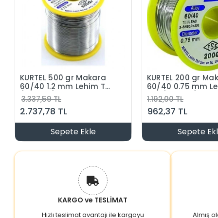
KURTEL 500 gr Makara
KURTEL 200 gr Ma
60/40 1.2 mm Lehim Teli
60/40 0.75 mm L
(Pastalı)
Teli (Pastalı)
3.337,59 TL
1.192,00 TL
2.737,78 TL
962,37 TL
Sepete Ekle
Sepete Ek
KARGO ve TESLİMAT
Hızlı teslimat avantajı ile kargoyu
Almış o