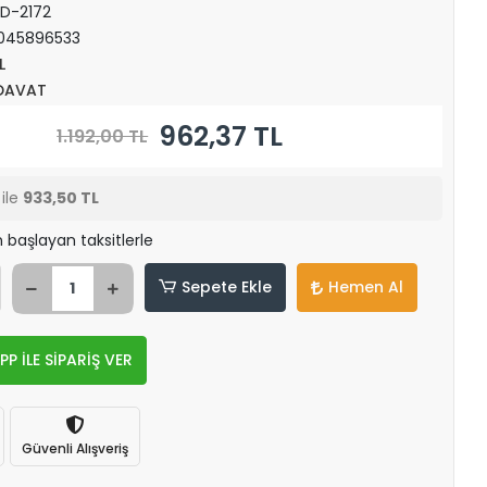
D-2172
045896533
L
DAVAT
962,37 TL
1.192,00 TL
ile
933,50 TL
 başlayan taksitlerle
Sepete Ekle
Hemen Al
 İLE SİPARİŞ VER
Güvenli Alışveriş