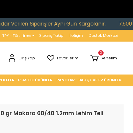
len Siparişler Aynı Gün Kargolanır.
7.500 TL ve Üz
Sipariş Takip
İletişim
Destek Merkezi
TRY - Türk Lirası
0
Giriş Yap
Favorilerim
Sepetim
RÖLELER
PLASTİK ÜRÜNLER
PANOLAR
BAHÇE VE EV ÜRÜNLERİ
0 gr Makara 60/40 1.2mm Lehim Teli