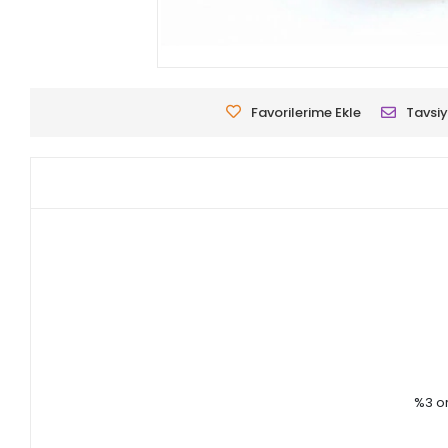
Favorilerime Ekle
Tavsiy
%3 or