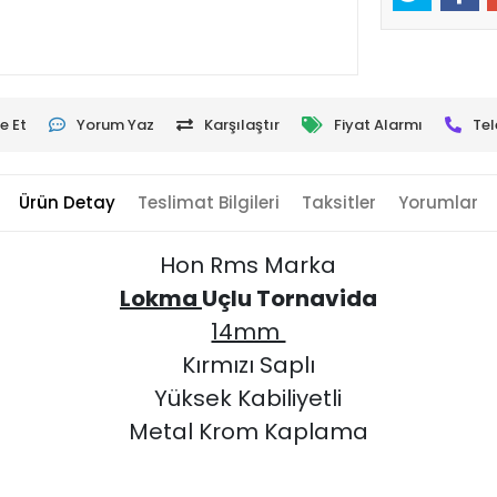
e Et
Yorum Yaz
Karşılaştır
Fiyat Alarmı
Tel
Ürün Detay
Teslimat Bilgileri
Taksitler
Yorumlar
Hon Rms Marka
Lokma
Uçlu Tornavida
14mm
Kırmızı Saplı
Yüksek Kabiliyetli
Metal Krom Kaplama