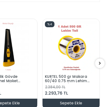
%4
lik Gövde
KURTEL 500 gr Makara
nel Maket
60/40 0.75 mm Lehim
8mm (Siyah
Teli (Pastalı)
2.384,00 TL
lçata)
L
2.293,76 TL
epete Ekle
Sepete Ekle