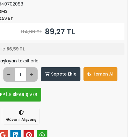
540702088
RMS
DAVAT
89,27 TL
114,66 TL
ile
86,59 TL
aşlayan taksitlerle
Sepete Ekle
Hemen Al
 İLE SİPARİŞ VER
Güvenli Alışveriş