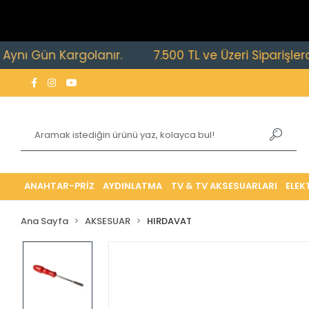
ı Gün Kargolanır.
7.500 TL ve Üzeri Siparişlerde Üc
ANAHTAR-PRİZ
AYDINLATMA
TV & TV AKSESUARLARI
ELEK
Ana Sayfa
AKSESUAR
HIRDAVAT