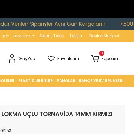
erilen Siparişler Aynı Gün Kargolanır.
7.500 TL ve
Sipariş Takip
İletişim
Destek Merkezi
TRY - Türk Lirası
0
Giriş Yap
Favorilerim
Sepetim
RÖLELER
PLASTİK ÜRÜNLER
PANOLAR
BAHÇE VE EV ÜRÜNLERİ
LOKMA UÇLU TORNAVİDA 14MM KIRMIZI
01253