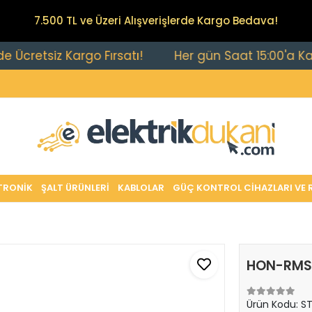
7.500 TL ve Üzeri Alışverişlerde Kargo Bedava!
retsiz Kargo Fırsatı!
Her gün Saat 15:00'a Kadar V
TRONİK
ŞALT ÜRÜNLERİ
KABLOLAR
GÜÇ KONTROL CİHAZLARI VE 
HON-RMS 
Ürün Kodu:
ST