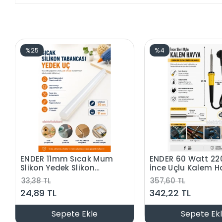
%25
%4
ENDER 11mm Sıcak Mum
ENDER 60 Watt 220
Slikon Yedek Slikon
İnce Uçlu Kalem 
Çubuk
60W
33,38 TL
357,60 TL
24,89 TL
342,22 TL
Sepete Ekle
Sepete Ek