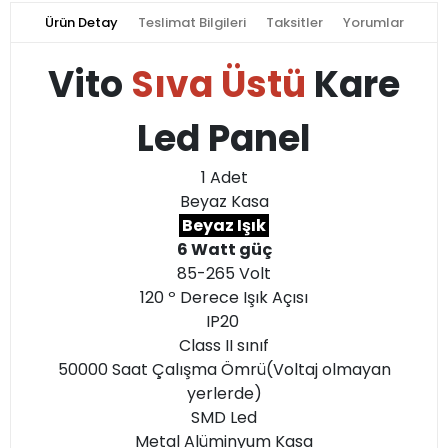
Ürün Detay
Teslimat Bilgileri
Taksitler
Yorumlar
Vito
Sıva Üstü
Kare
Led Panel
1 Adet
Beyaz Kasa
Beyaz Işık
6 Watt güç
85-265 Volt
120 º Derece Işık Açısı
IP20
Class II sınıf
50000 Saat Çalışma Ömrü(Voltaj olmayan
yerlerde)
SMD Led
Metal Alüminyum Kasa