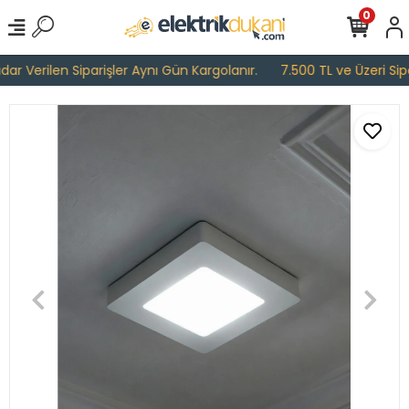
0
r Verilen Siparişler Aynı Gün Kargolanır.
7.500 TL ve Üzeri Sipar