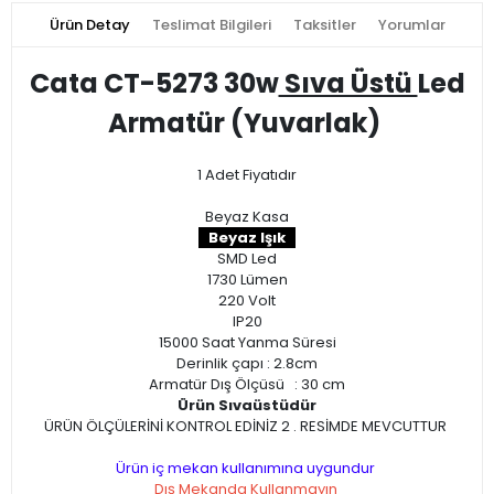
Ürün Detay
Teslimat Bilgileri
Taksitler
Yorumlar
Cata CT-5273 30w
Sıva Üstü
Led
Armatür (Yuvarlak)
1 Adet Fiyatıdır
Beyaz Kasa
Beyaz Işık
SMD Led
1730 Lümen
220 Volt
IP20
15000 Saat Yanma Süresi
Derinlik çapı : 2.8cm
Armatür Dış Ölçüsü : 30 cm
Ürün Sıvaüstüdür
ÜRÜN ÖLÇÜLERİNİ KONTROL EDİNİZ 2 . RESİMDE MEVCUTTUR
Ürün iç mekan kullanımına uygundur
Dış Mekanda Kullanmayın