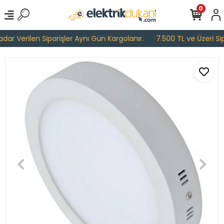
0
ar Verilen Siparişler Aynı Gün Kargolanır.
7.500 TL ve Üzeri Sipa