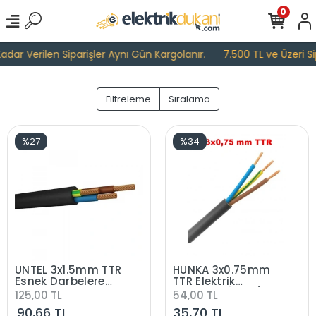
0
dar Verilen Siparişler Aynı Gün Kargolanır.
7.500 TL ve Üzeri Sip
Filtreleme
Sıralama
%27
%34
ÜNTEL 3x1.5mm TTR
HÜNKA 3x0.75mm
Esnek Darbelere
TTR Elektrik
Dayanıklı Kauçuk
Kablosu SİYAH (Çok
125,00 TL
54,00 TL
Kablo SİYAH
Telli Esnek Kablo)
90,66 TL
35,70 TL