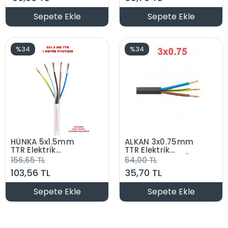
Sepete Ekle
Sepete Ekle
%34
%34
HÜNKA 5x1.5mm
ALKAN 3x0.75mm
TTR Elektrik
TTR Elektrik
Kablosu BEYAZ
Kablosu SİYAH (Çok
156,65 TL
54,00 TL
(Çok Telli Esnek
Telli Esnek Kablo)
103,56 TL
35,70 TL
Kablo)
Sepete Ekle
Sepete Ekle