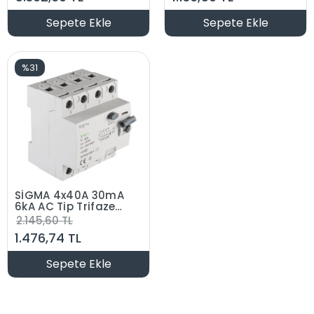
Sepete Ekle
Sepete Ekle
%31
SİGMA 4x40A 30mA
6kA AC Tip Trifaze
Kaçak Akım
2.145,60 TL
Koruma Rolesi
1.476,74 TL
Sepete Ekle