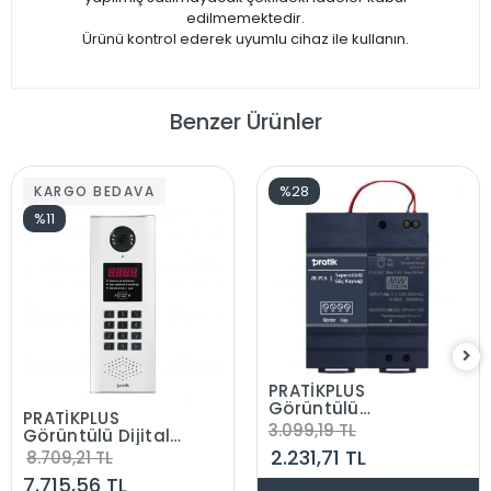
edilmemektedir.
​​​​​​​Ürünü kontrol ederek uyumlu cihaz ile kullanın.
Benzer Ürünler
%28
KARGO BEDAVA
%11
PRATİKPLUS
Görüntülü
PRATİKPLUS
Konuşma Sistemi
3.099,19 TL
Görüntülü Dijital
Güç Kaynağı
Tuşlu Zil Paneli
2.231,71 TL
8.709,21 TL
Trafosu
Şifre ve Temassız
Seperatörlü 21.6-
7.715,56 TL
Kartlı Kapı Açtırma