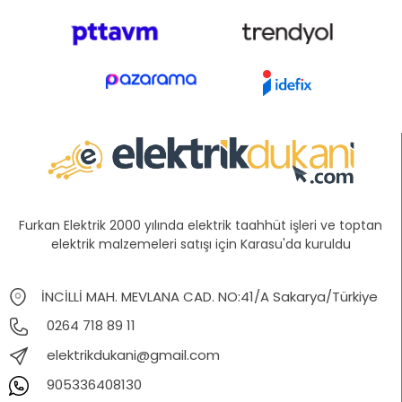
Furkan Elektrik 2000 yılında elektrik taahhüt işleri ve toptan
elektrik malzemeleri satışı için Karasu'da kuruldu
İNCİLLİ MAH. MEVLANA CAD. NO:41/A Sakarya/Türkiye
0264 718 89 11
elektrikdukani@gmail.com
905336408130