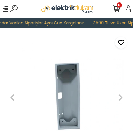
0
ar Verilen Siparişler Aynı Gün Kargolanır.
7.500 TL ve Üzeri Sipa