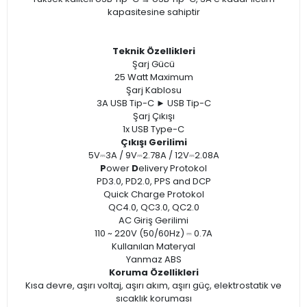
kapasitesine sahiptir
Teknik Özellikleri
Şarj Gücü​
25 Watt Maximum
​Şarj Kablosu
3A USB Tip-C ► USB Tip-C
Şarj Çıkışı
1x USB Type-C
Çıkışı Gerilimi
5V⎓3A / 9V⎓2.78A / 12V⎓2.08A
P
ower
D
elivery Protokol
PD3.0, PD2.0, PPS and DCP
Quick Charge Protokol
QC4.0, QC3.0, QC2.0
AC Giriş Gerilimi
110 ~ 220V (50/60Hz) ⎓ 0.7A
Kullanılan Materyal
Yanmaz ABS
Koruma Özellikleri
Kısa devre, aşırı voltaj, aşırı akım, aşırı güç, elektrostatik ve
sıcaklık koruması