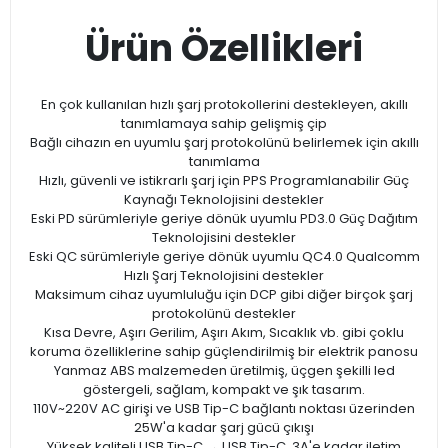
Ürün Özellikleri
En çok kullanılan hızlı şarj protokollerini destekleyen, akıllı
tanımlamaya sahip gelişmiş çip
Bağlı cihazın en uyumlu şarj protokolünü belirlemek için akıllı
tanımlama
Hızlı, güvenli ve istikrarlı şarj için PPS Programlanabilir Güç
Kaynağı Teknolojisini destekler
Eski PD sürümleriyle geriye dönük uyumlu PD3.0 Güç Dağıtım
Teknolojisini destekler
Eski QC sürümleriyle geriye dönük uyumlu QC4.0 Qualcomm
Hızlı Şarj Teknolojisini destekler
Maksimum cihaz uyumluluğu için DCP gibi diğer birçok şarj
protokolünü destekler
Kısa Devre, Aşırı Gerilim, Aşırı Akım, Sıcaklık vb. gibi çoklu
koruma özelliklerine sahip güçlendirilmiş bir elektrik panosu
Yanmaz ABS malzemeden üretilmiş, üçgen şekilli led
göstergeli, sağlam, kompakt ve şık tasarım.
110V~220V AC girişi ve USB Tip-C bağlantı noktası üzerinden
25W'a kadar şarj gücü çıkışı
Yüksek kaliteli USB Tip-C → USB Tip-C, 3A'e kadar iletim