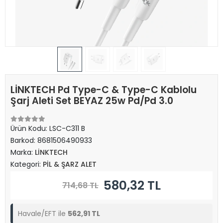
LİNKTECH Pd Type-C & Type-C Kablolu
Şarj Aleti Set BEYAZ 25w Pd/Pd 3.0
Ürün Kodu:
LSC-C311 B
Barkod:
8681506490933
Marka:
LİNKTECH
Kategori:
PİL & ŞARZ ALET
580,32 TL
714,68 TL
Havale/EFT ile
562,91 TL