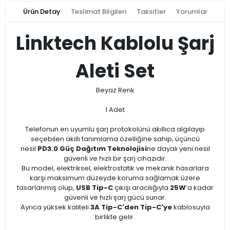
Ürün Detay
Teslimat Bilgileri
Taksitler
Yorumlar
Linktech Kablolu Şarj
Aleti Set
Beyaz Renk
1 Adet
​Telefonun en uyumlu şarj protokolünü akıllıca algılayıp
seçebilen akıllı tanımlama özelliğine sahip, üçüncü
nesil
PD3.0 Güç Dağıtım Teknolojisi
ne dayalı yeni nesil
güvenli ve hızlı bir şarj cihazıdır.
Bu model, elektriksel, elektrostatik ve mekanik hasarlara
karşı maksimum düzeyde koruma sağlamak üzere
tasarlanmış olup,
USB Tip-C
çıkışı aracılığıyla
25W
’a kadar
güvenli ve hızlı şarj gücü sunar.
Ayrıca yüksek kaliteli
3A Tip-C'den Tip-C'ye
kablosuyla
birlikte gelir.