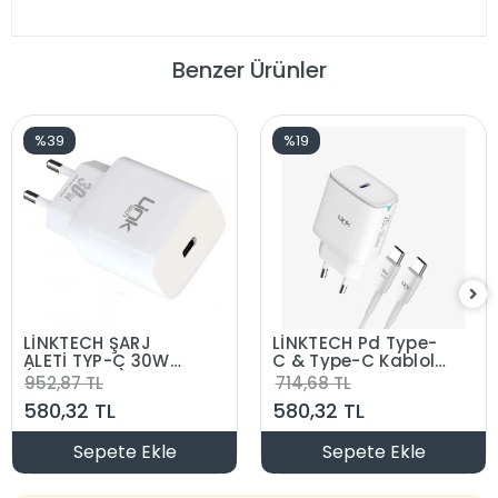
Benzer Ürünler
%39
%19
LİNKTECH ŞARJ
LİNKTECH Pd Type-
ALETİ TYP-C 30W
C & Type-C Kablolu
(KABLOSUZ)
Şarj Aleti Set BEYAZ
952,87 TL
714,68 TL
25w Pd/Pd 3.0
580,32 TL
580,32 TL
Sepete Ekle
Sepete Ekle