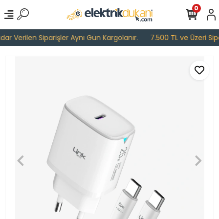
0
r Verilen Siparişler Aynı Gün Kargolanır.
7.500 TL ve Üzeri Sipar