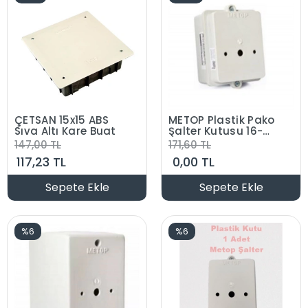
ÇETSAN 15x15 ABS
METOP Plastik Pako
Sıva Altı Kare Buat
Şalter Kutusu 16-
32A Arası Enversör
147,00 TL
171,60 TL
- Kutup Değiştirici
117,23 TL
0,00 TL
Sepete Ekle
Sepete Ekle
%6
%6