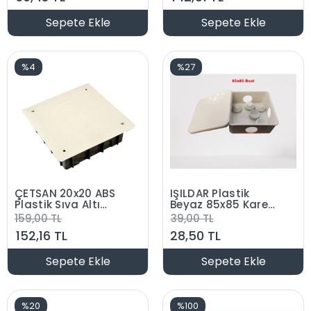
Contalı Kapak)
Contalı Kapak)
Sepete Ekle
Sepete Ekle
%4
%27
ÇETSAN 20x20 ABS
IŞILDAR Plastik
Plastik Sıva Altı
Beyaz 85x85 Kare
Kare Buat
Atigron Buat Delikli
159,00 TL
39,00 TL
+ Plastik Rekorlu
152,16 TL
28,50 TL
Sepete Ekle
Sepete Ekle
%20
%100