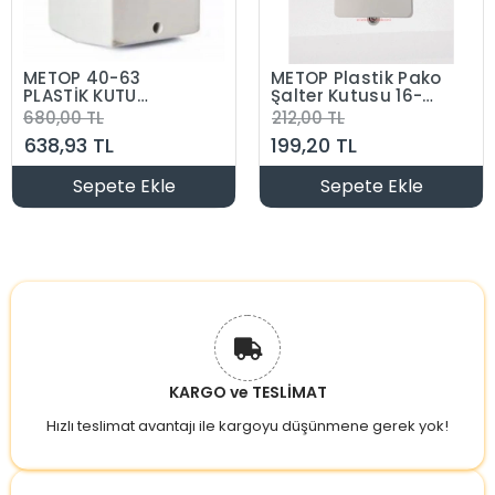
METOP 40-63
METOP Plastik Pako
PLASTİK KUTU
Şalter Kutusu 16-
ŞALTER KUTUSU
32A Arası Enversör
680,00 TL
212,00 TL
(BÜYÜK)
- Kutup Değiştirici
638,93 TL
199,20 TL
Sepete Ekle
Sepete Ekle
KARGO ve TESLİMAT
Hızlı teslimat avantajı ile kargoyu düşünmene gerek yok!