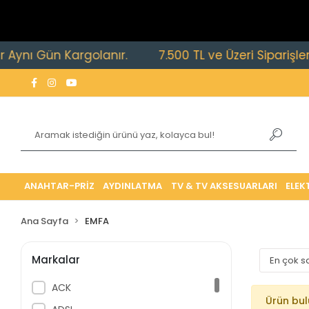
nı Gün Kargolanır.
7.500 TL ve Üzeri Siparişlerde 
ANAHTAR-PRİZ
AYDINLATMA
TV & TV AKSESUARLARI
ELEK
Ana Sayfa
EMFA
Markalar
ACK
Ürün bu