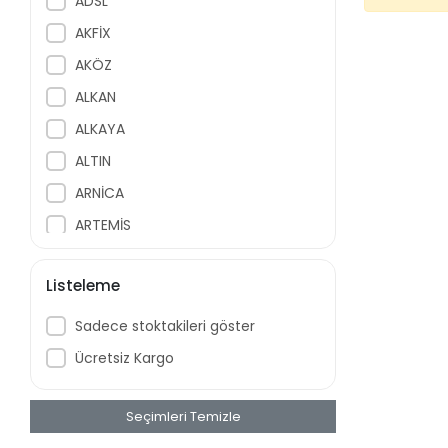
ADSL
AKFİX
AKÖZ
ALKAN
ALKAYA
ALTIN
ARNİCA
ARTEMİS
ASONİC
Listeleme
ASPİLSAN
AUDIO
Sadece stoktakileri göster
AUTONİCS
Ücretsiz Kargo
AY AVİZE
BALENO
Seçimleri Temizle