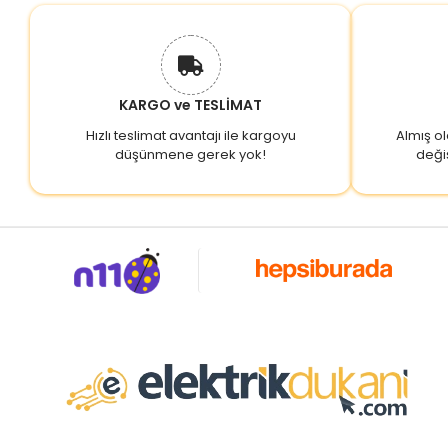
BAYSALLAR
BEMİS
BEYBİ
BRAYTRON
KARGO ve TESLİMAT
CATA
Hızlı teslimat avantajı ile kargoyu
Almış o
düşünmene gerek yok!
deği
ÇETİNLER
ÇETSAN
ÇİLİNGİROĞLU
CLASS
CNTD
CUPPON
CVS
DAT
DBK