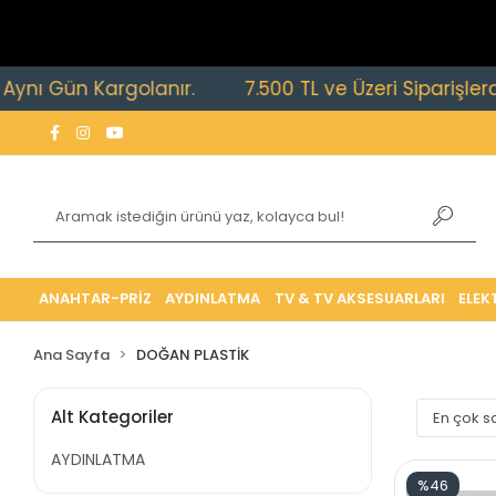
ı Gün Kargolanır.
7.500 TL ve Üzeri Siparişlerde Üc
ANAHTAR-PRİZ
AYDINLATMA
TV & TV AKSESUARLARI
ELEK
Ana Sayfa
DOĞAN PLASTİK
Alt Kategoriler
AYDINLATMA
%46