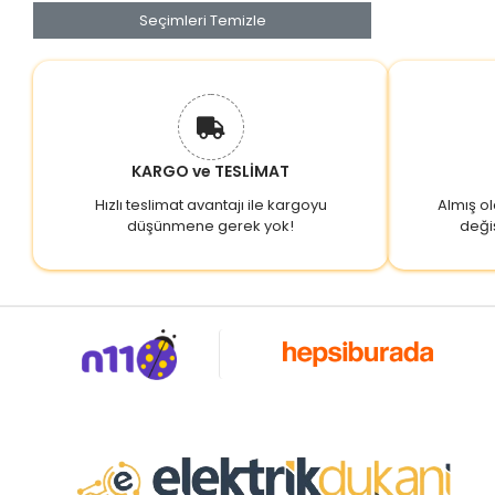
CVS
Seçimleri Temizle
DAT
DBK
DEKOR
DEPA
KARGO ve TESLİMAT
DEPA - KONZA
Hızlı teslimat avantajı ile kargoyu
Almış o
DEPA-KONZA
düşünmene gerek yok!
deği
DİRENÇ
DİYOT
DMR
DOĞAN AYDINLATMA
DOĞAN PLASTİK
DÜNDAR
DURACELL