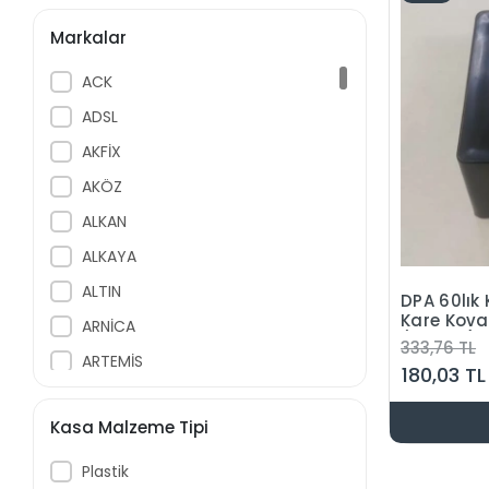
Markalar
ACK
ADSL
AKFİX
AKÖZ
ALKAN
ALKAYA
ALTIN
DPA 60lık 
Kare Kova
ARNİCA
(60mm)
333,76 TL
ARTEMİS
180,03 TL
ASONİC
Kasa Malzeme Tipi
ASPİLSAN
AUDIO
Plastik