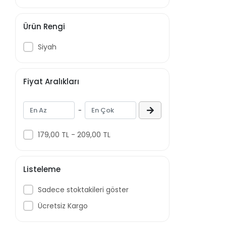
AUTONİCS
AY AVİZE
Ürün Rengi
BALENO
Siyah
BAYSALLAR
BEMİS
Fiyat Aralıkları
BEYBİ
BRAYTRON
-
CATA
ÇETİNLER
179,00 TL - 209,00 TL
ÇETSAN
ÇİLİNGİROĞLU
Listeleme
CLASS
Sadece stoktakileri göster
CNTD
Ücretsiz Kargo
CUPPON