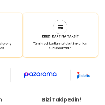
Ş
KREDİ KARTINA TAKSİT
lışveriş
Tüm Kredi kartlarına taksit imkanları
dır.
sunulmaktadır.
n
Bizi Takip Edin!