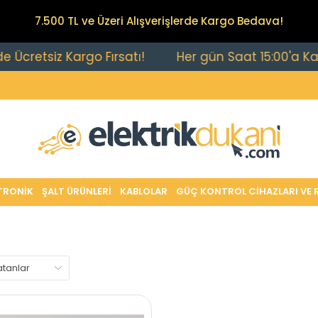
7.500 TL ve Üzeri Alışverişlerde Kargo Bedava!
retsiz Kargo Fırsatı!
Her gün Saat 15:00'a Kadar V
TRONİK
ŞALT ÜRÜNLERİ
KABLOLAR
GÜÇ KONTROL CİHAZLARI VE 