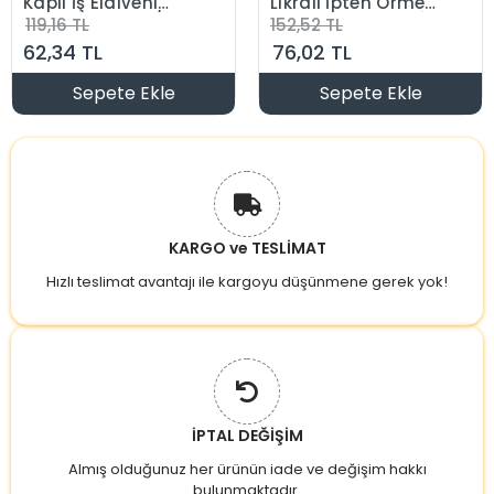
Kaplı İş Eldiveni
Likralı İpten Örme
Sarı KN2 NO:10 / XL
Lateks Yarı Kaplı İş
119,16 TL
152,52 TL
Eldiven 3131X
62,34 TL
76,02 TL
Gri/Yeşil
Sepete Ekle
Sepete Ekle
KARGO ve TESLİMAT
Hızlı teslimat avantajı ile kargoyu düşünmene gerek yok!
İPTAL DEĞİŞİM
Almış olduğunuz her ürünün iade ve değişim hakkı
bulunmaktadır.