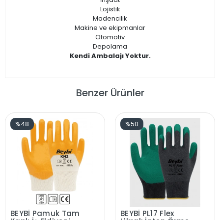
Lojistik
Madencilik
Makine ve ekipmanlar
Otomotiv
Depolama
Kendi Ambalajı Yoktur.
Benzer Ürünler
%48
%50
BEYBİ Pamuk Tam
BEYBİ PL17 Flex