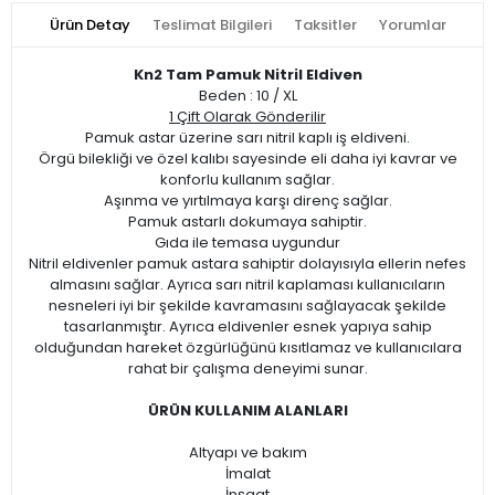
Ürün Detay
Teslimat Bilgileri
Taksitler
Yorumlar
Kn2 Tam Pamuk Nitril Eldiven
Beden : 10 / XL
1 Çift Olarak Gönderilir
Pamuk astar üzerine sarı nitril kaplı iş eldiveni.
Örgü bilekliği ve özel kalıbı sayesinde eli daha iyi kavrar ve
konforlu kullanım sağlar.
Aşınma ve yırtılmaya karşı direnç sağlar.
Pamuk astarlı dokumaya sahiptir.
Gıda ile temasa uygundur
Nitril eldivenler pamuk astara sahiptir dolayısıyla ellerin nefes
almasını sağlar. Ayrıca sarı nitril kaplaması kullanıcıların
nesneleri iyi bir şekilde kavramasını sağlayacak şekilde
tasarlanmıştır. Ayrıca eldivenler esnek yapıya sahip
olduğundan hareket özgürlüğünü kısıtlamaz ve kullanıcılara
rahat bir çalışma deneyimi sunar.
ÜRÜN KULLANIM ALANLARI
Altyapı ve bakım
İmalat
İnşaat