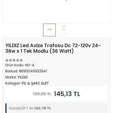
YILDIZ Led Avize Trafosu Dc 72-120v 24-
36w x 1 Tek Modlu (36 Watt)
Ürün Kodu:
HD-4
Barkod:
8690045932941
Marka:
YILDIZ
Kategori:
PİL & ŞARZ ALET
145,13 TL
190,65 TL
Havale/EFT ile
140,78 TL