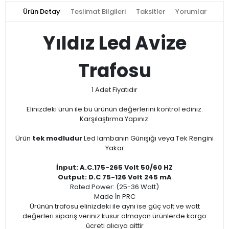
Ürün Detay
Teslimat Bilgileri
Taksitler
Yorumlar
Yıldız Led Avize
Trafosu
1 Adet Fiyatıdır
Elinizdeki ürün ile bu ürünün değerlerini kontrol ediniz.
Karşılaştırma Yapınız.
Ürün
tek modludur
Led lambanın Günışığı veya Tek Rengini
Yakar
İnput: A.C.175-265 Volt 50/60 HZ
Output: D.C 75-126 Volt 245 mA
Rated Power: (25-36 Watt)
Made İn PRC
Ürünün trafosu elinizdeki ile aynı ise güç volt ve watt
değerleri sipariş veriniz kusur olmayan ürünlerde kargo
ücreti alıcıya aittir