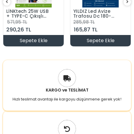
LİNKtech 25W USB
YILDIZ Led Avize
+ TYPE-C Çıkışlı
Trafosu Dc 180-
Süper Turbo Hızlı
260v 60-80w X 1
571,95 TL
285,98 TL
Şarj Aleti (Yalnızca
Tek Modlu
290,26 TL
165,87 TL
Adaptör Kablo
Hariç Cep Telefon
Şarj Aleti)
Sepete Ekle
Sepete Ekle
KARGO ve TESLİMAT
Hızlı teslimat avantajı ile kargoyu düşünmene gerek yok!