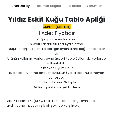
Ürün Detay
Teslimat Bilgileri
Taksitler
Yorumlar
Yıldız Eskit Kuğu Tablo Apliği
Günışığı(Sarı Işık)
1 Adet Fiyatıdır
Kuğu tipinde Aydınlatma
6 Watt Tasarruflu Led Aydınlatma
Düşük enerji tüketimi ile belirgin aydınlatma sağlar nesneler
için
Ürünün kullanım yerleri, ayna üstleri, tablo üstleri vb. yerlerde
kullanılabilir.
İç mekan uyumludur.
15 bin saat yanma ömrü mevcuttur.(Voltaj sorunu olmayan
yerlerde)
IP20 Sertifikasına Sahiptir.
Dış Rengi eskitme şeklindedir
YILDIZ Eskitme Kuğu 6w Ledli Fülüt Tablo Apliği, evinizdeki
aydınlatma ihtiyacını şık bir şekilde karşılıyor.