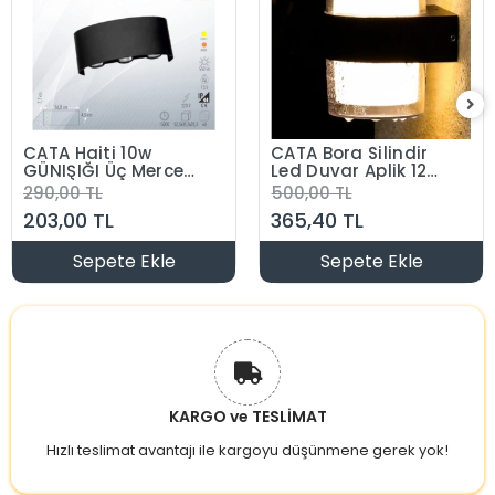
CATA Haiti 10w
CATA Bora Silindir
GÜNIŞIĞI Üç Mercek
Led Duvar Aplik 12w
Ledli Duvar Aplik
3200K Günışığı
290,00 TL
500,00 TL
3200k IP64 220 Volt
IP54 Çift Taraflı
203,00 TL
365,40 TL
Sepete Ekle
Sepete Ekle
KARGO ve TESLİMAT
Hızlı teslimat avantajı ile kargoyu düşünmene gerek yok!