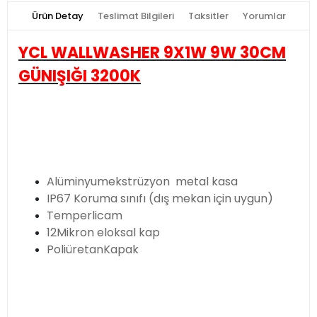
Ürün Detay
Teslimat Bilgileri
Taksitler
Yorumlar
YCL WALLWASHER 9X1W 9W 30CM
GÜNIŞIĞI 3200K
Alüminyumekstrüzyon metal kasa
IP67 Koruma sınıfı (dış mekan için uygun)
Temperlicam
12Mikron eloksal kap
PoliüretanKapak