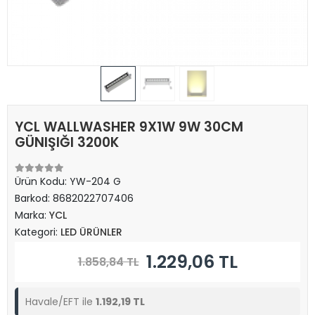
YCL WALLWASHER 9X1W 9W 30CM
GÜNIŞIĞI 3200K
Ürün Kodu:
YW-204 G
Barkod:
8682022707406
Marka:
YCL
Kategori:
LED ÜRÜNLER
1.229,06 TL
1.858,84 TL
Havale/EFT ile
1.192,19 TL