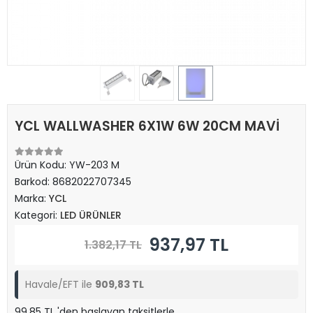
YCL WALLWASHER 6X1W 6W 20CM MAVİ
Ürün Kodu:
YW-203 M
Barkod:
8682022707345
Marka:
YCL
Kategori:
LED ÜRÜNLER
937,97 TL
1.382,17 TL
Havale/EFT ile
909,83 TL
99,85 TL 'den başlayan taksitlerle