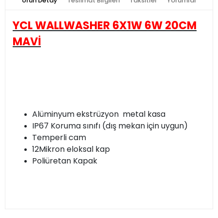
Ürün Detay
Teslimat Bilgileri
Taksitler
Yorumlar
YCL WALLWASHER 6X1W 6W 20CM
MAVİ
Alüminyum ekstrüzyon metal kasa
IP67 Koruma sınıfı (dış mekan için uygun)
Temperli cam
12Mikron eloksal kap
Poliüretan Kapak