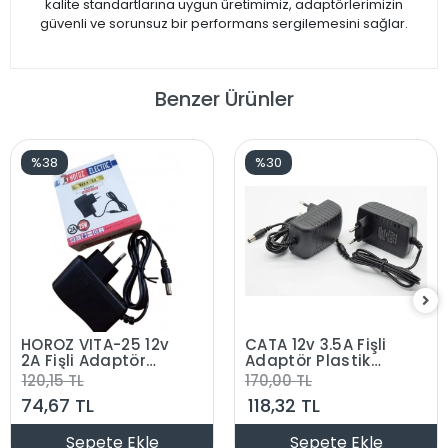
kalite standartlarına uygun üretimimiz, adaptörlerimizin
güvenli ve sorunsuz bir performans sergilemesini sağlar.
Benzer Ürünler
%38
%30
HOROZ VITA-25 12v
CATA 12v 3.5A Fişli
2A Fişli Adaptör
Adaptör Plastik
Plastik Kasa 24w
Kasa 32-42w IP44
120,15 TL
170,00 TL
IP44 5.5x2.5mm
5.5x2.5mm Jaklı
74,67 TL
118,32 TL
Jaklı (12 Volt 2
Amper)
Sepete Ekle
Sepete Ekle