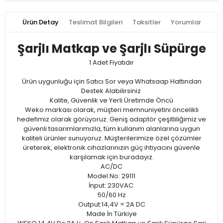
Ürün Detay
Teslimat Bilgileri
Taksitler
Yorumlar
Şarjlı Matkap ve Şarjlı Süpürge
1 Adet Fiyatıdır
Ürün uygunluğu için Satıcı Sor veya Whatsaap Hattından
Destek Alabilirsiniz
Kalite, Güvenlik ve Yerli Üretimde Öncü
Weko markası olarak, müşteri memnuniyetini öncelikli
hedefimiz olarak görüyoruz. Geniş adaptör çeşitliliğimiz ve
güvenli tasarımlarımızla, tüm kullanım alanlarına uygun
kaliteli ürünler sunuyoruz. Müşterilerimize özel çözümler
üreterek, elektronik cihazlarınızın güç ihtiyacını güvenle
karşılamak için buradayız.
AC/DC
Model No: 29111
İnput: 230VAC
50/60 Hz
Output:14,4V = 2A DC
Made İn Türkiye