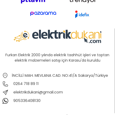
Furkan Elektrik 2000 yılında elektrik taahhüt işleri ve toptan
elektrik malzemeleri satışı için Karasu'da kuruldu
İNCİLLİ MAH. MEVLANA CAD. NO:41/A Sakarya/Türkiye
0264 718 89 11
elektrikdukani@gmail.com
905336408130