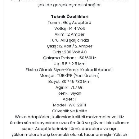
şekilde gerçekleşmesini sağlar.
Teknik Özellikleri
Tanım : Güç Adaptörü
Votlaj : 14.4 Volt
Akım : 2 Amper
Türü: Akü şarj cihazı
Çıkış : 12 Volt / 2 Amper
Giriş : 230 Volt AC
Çalışma Frekans : 50/60Hz
Uç : 5.5 * 2.5 Mm
Ekstra Olarak Siyah-Kırmızı Krokodil Aparatlı
Menşei : TÜRKİYE (Yerli Üretim)
Boyut :80 *45 *30 Mm
Ağırlık : 71.7 Gr.
Renk : Siyah
Adet : 1
Model : WK-29111
Güvenlik ve Kalite
Weko adaptörleri, kullanılan kaliteli malzemeler ve titiz
üretim süreci sayesinde uzun ömürlü ve güvenli bir kullanım
sunar. Adaptörlerimizin tümü, darbelere ve aşırı
yüklenmelere karşı korunaklı olarak tasarlanmıştır. Yüksek