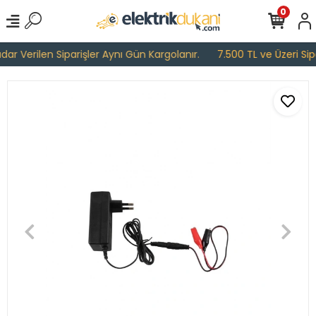
0
r Verilen Siparişler Aynı Gün Kargolanır.
7.500 TL ve Üzeri Sipar