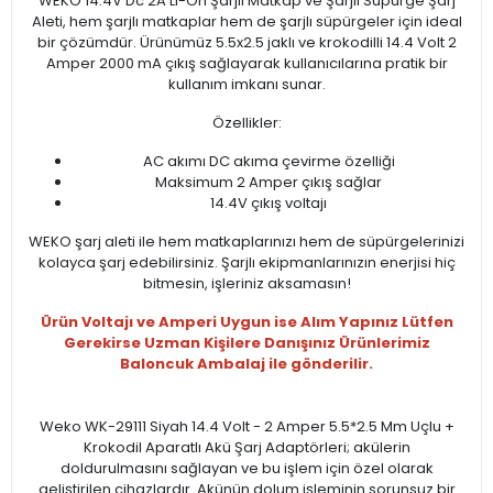
WEKO 14.4V Dc 2A Li-On Şarjlı Matkap ve Şarjlı Süpürge Şarj
Aleti, hem şarjlı matkaplar hem de şarjlı süpürgeler için ideal
bir çözümdür. Ürünümüz 5.5x2.5 jaklı ve krokodilli 14.4 Volt 2
Amper 2000 mA çıkış sağlayarak kullanıcılarına pratik bir
kullanım imkanı sunar.
Özellikler:
AC akımı DC akıma çevirme özelliği
Maksimum 2 Amper çıkış sağlar
14.4V çıkış voltajı
WEKO şarj aleti ile hem matkaplarınızı hem de süpürgelerinizi
kolayca şarj edebilirsiniz. Şarjlı ekipmanlarınızın enerjisi hiç
bitmesin, işleriniz aksamasın!
Ürün Voltajı ve Amperi Uygun ise Alım Yapınız Lütfen
Gerekirse Uzman Kişilere Danışınız Ürünlerimiz
Baloncuk Ambalaj ile gönderilir.
Weko WK-29111 Siyah 14.4 Volt - 2 Amper 5.5*2.5 Mm Uçlu +
Krokodil Aparatlı Akü Şarj Adaptörleri; akülerin
doldurulmasını sağlayan ve bu işlem için özel olarak
geliştirilen cihazlardır. Akünün dolum işleminin sorunsuz bir