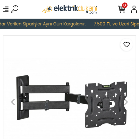
0
 Verilen Siparişler Aynı Gün Kargolanır.
7.500 TL ve Üzeri Sipari