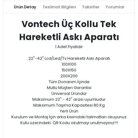
Ürün Detay
Teslimat Bilgileri
Taksitler
Yorumlar
Vontech Üç Kollu Tek
Hareketli Askı Aparatı
1 Adet Fiyatıdır
22"-42" Lcd/Led/Tv Hareketli Askı Aparatı
100X100
150X150
200X200
Tüm Donanım İçinde
Mutlu Müşteri Garantisi
Üniversal Üründür
Maksimum 22" - 42" arası uyumludur
Maksimum Taşıma Kapasitesi 80 Kg
Yerli Ürün
Kurulum ve Montaj İçin arka kısımdaki talimatları okuyunuz
Kutu üzerindeki QR Kodu okutmayı unutmayınız!!!