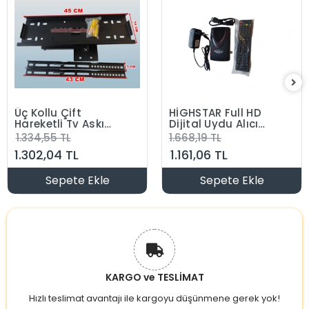
Üç Kollu Çift
HİGHSTAR Full HD
Hareketli Tv Askı
Dijital Uydu Alıcı
Aparatı 32"-55"
Dahili Wifi
1.334,55 TL
1.668,19 TL
(81cm-140cm)
Bluetooth
1.302,04 TL
1.161,06 TL
45lik
Kumanda
Sepete Ekle
Sepete Ekle
KARGO ve TESLİMAT
Hızlı teslimat avantajı ile kargoyu düşünmene gerek yok!