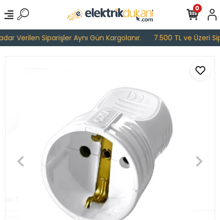
0
ar Verilen Siparişler Aynı Gün Kargolanır.
7.500 TL ve Üzeri Sipa