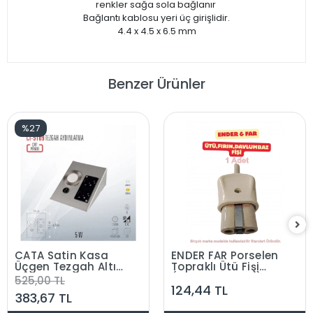
renkler sağa sola bağlanır
Bağlantı kablosu yeri üç girişlidir.
4.4 x 4.5 x 6.5 mm
Benzer Ürünler
%27
CATA Satin Kasa
ENDER FAR Porselen
Üçgen Tezgah Altı
Topraklı Ütü Fişi
Çift Priz 1w Beyaz
(Davul Fırın Fişi)
525,00 TL
124,44 TL
Işık Anahtarlı Spot
383,67 TL
220v (Krom Kasa)