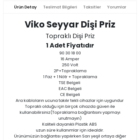
Ürün Detay
Teslimat Bilgileri
Taksitler
Yorumlar
Viko Seyyar Dişi Priz
Topraklı Dişi Priz
1 Adet Fiyatıdır
90 30 18 00
16 Amper
250 Volt
2P+Topraklama
1 Faz + 1 Nötr + Topraklama
TSE Belgeli
EAC Belgeli
CE Belgeli
Ara kabloların ucuna takılır tekli cihazlar için uygundur
Topraklı olduğu için birçok cihazda güven ile
kullanabilirsiniz(Topraklama bağlantısını yapmayı
unutmayın)
Kaliteli dayanıklı Plastik ABS
uzun süre kullanımlar için idealdir.
Ürünümüzün bağlantısı yapılırken Sarı yeşil ortaya diğer