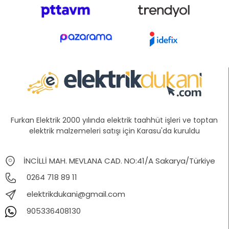
Furkan Elektrik 2000 yılında elektrik taahhüt işleri ve toptan
elektrik malzemeleri satışı için Karasu'da kuruldu
İNCİLLİ MAH. MEVLANA CAD. NO:41/A Sakarya/Türkiye
0264 718 89 11
elektrikdukani@gmail.com
905336408130