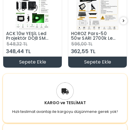
ACK 10w YEŞİL Led
HOROZ Pars-50
Projektör DOB SMD
50w SARI 2700k Led
IP65 900lm (10
Projektör SMD
548,32 TL
596,00 TL
Watt 220 Volt)
Günışığı IP65 (50
348,44 TL
362,55 TL
Watt 220 Volt)
Sepete Ekle
Sepete Ekle
KARGO ve TESLİMAT
Hızlı teslimat avantajı ile kargoyu düşünmene gerek yok!