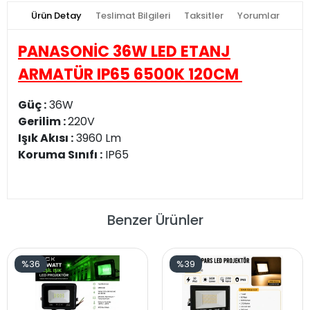
Ürün Detay
Teslimat Bilgileri
Taksitler
Yorumlar
PANASONİC 36W LED ETANJ
ARMATÜR IP65 6500K 120CM
Güç :
36W
Gerilim :
220V
Işık Akısı :
3960 Lm
Koruma Sınıfı :
IP65
Benzer Ürünler
%36
%39