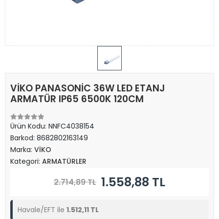
VİKO PANASONİC 36W LED ETANJ
ARMATÜR IP65 6500K 120CM
Ürün Kodu:
NNFC4038154
Barkod:
8682802163149
Marka:
VİKO
Kategori:
ARMATÜRLER
1.558,88 TL
2.714,89 TL
Havale/EFT ile
1.512,11 TL