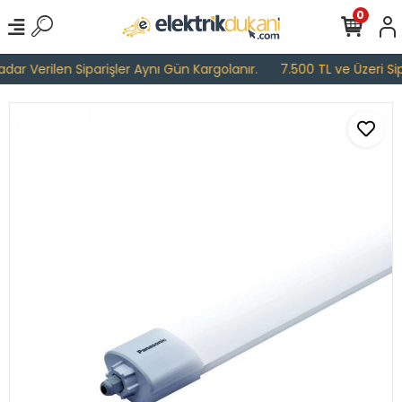
0
ar Verilen Siparişler Aynı Gün Kargolanır.
7.500 TL ve Üzeri Sipa