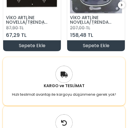
VİKO ARTLİNE
VİKO ARTLİNE
NOVELLA/TRENDA
NOVELLA/TRENDA
SİYAH KOMÜTATÖR
KOMÜTATÖR VAVİEN
87,90 TL
207,00 TL
VAVİEN DÜĞME
ALTLIK
67,29 TL
158,48 TL
Sepete Ekle
Sepete Ekle
KARGO ve TESLİMAT
Hızlı teslimat avantajı ile kargoyu düşünmene gerek yok!