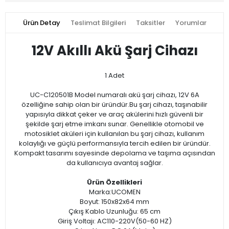
Ürün Detay
Teslimat Bilgileri
Taksitler
Yorumlar
12V Akıllı Akü Şarj Cihazı
1 Adet
UC-C120501B Model numaralı akü şarj cihazı, 12V 6A
özelliğine sahip olan bir üründür.Bu şarj cihazı, taşınabilir
yapısıyla dikkat çeker ve araç akülerini hızlı güvenli bir
şekilde şarj etme imkanı sunar. Genellikle otomobil ve
motosiklet aküleri için kullanılan bu şarj cihazı, kullanım
kolaylığı ve güçlü performansıyla tercih edilen bir üründür.
Kompakt tasarımı sayesinde depolama ve taşıma açısından
da kullanıcıya avantaj sağlar.
Ürün Özellikleri
Marka:UCOMEN
Boyut: 150x82x64 mm
Çıkış Kablo Uzunluğu: 65 cm
Giriş Voltajı: AC110-220V(50-60 HZ)