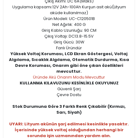
Çıkış Akımı: DC 6A(Maks)
Uygulama kapsamı:12V 2Ah-100Ah Kurşun asit akü(Lityum
aküde kullanılmaz)
Ürün Modeli: UC-C120501B
Net Ağırlık: 400 G
Giriş Kablo Uzunluğu: 90 CM
Çıkış Voltajı: DC13.8-15.5V
Giriş Gücü: 30W
Fanlı Üründür
Yüksek Voltaj Koruması, LCD Ekran Göstergesi, Voltaj
Algılama, Sıcaklık Algılama, Otomatik Durdurma, Kısa
Devre Koruması, Onarım gibi öne çıkan özellikleri
mevcuttur.
Üründe Akü Onarım Modu Mevcuttur
KULLANMA KILAVUZUNU KESİNLİKLE OKUYUNUZ
Güvenli Şarj
Çevre Dostu
Stok Durumuna Göre 3 Farklı Renk Çıkabilir (Kırmızı,
Sarı, Siyah)
UYARI: Lityum akünün şarj edilmesi kesinlikle yasaktır.
İçerisinde yüksek voltaj olduğundan herhangi bir
sorunda işin uzmanından yardım alın.