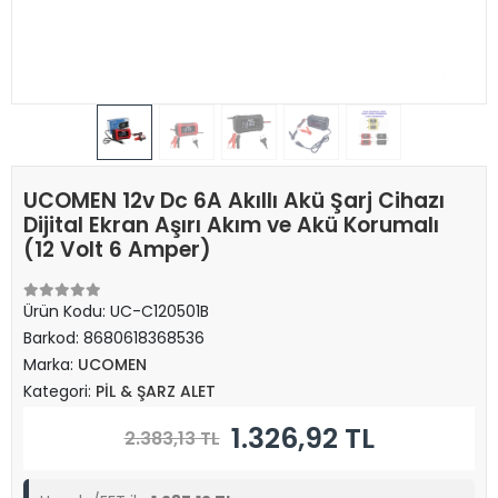
UCOMEN 12v Dc 6A Akıllı Akü Şarj Cihazı
Dijital Ekran Aşırı Akım ve Akü Korumalı
(12 Volt 6 Amper)
Ürün Kodu:
UC-C120501B
Barkod:
8680618368536
Marka:
UCOMEN
Kategori:
PİL & ŞARZ ALET
1.326,92 TL
2.383,13 TL