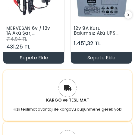
MERVESAN 6v / 12v
12v 9A Kuru
1A Akü Şarj
Bakımsız Akü UPS
Adaptörü
Güç Kaynağı Akülü
714,94 TL
1.451,32 TL
5.5x2.5mm Jaklı +
Sırt Motoru Aküsü
431,25 TL
Maşa Kıskaçlı (6
Vs.
Volt 12 Volt 1 Amper
1000mA)
Sepete Ekle
Sepete Ekle
KARGO ve TESLİMAT
Hızlı teslimat avantajı ile kargoyu düşünmene gerek yok!