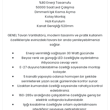
%80 Enerji Tasarrufu
50000 Saat Led Çalışma
Dimmerli Işık Kısma Açma
Kolay Montaj
Hızlı Kurulum
Kanat Genişliği 520mm
GENEL Tavan Vantilatörü, modern tasarımı ve pratik kullanım
özellikleriyle evinizdeki tavanı bir anda yenileyebilmenizi
sağlar.
Enerji verimliliği sağlayan 30 Watt gücünde
Beyaz renk ve günışığı LED özelliğiyle aydınlatma
ihtiyacınıza cevap verir.
E-27 duyuna takılabilme özelliği sayesinde montajı
kolaydır.
5 kanatlı yapısıyla odanızı homojen bir şekilde
serinleterek yazın sıcak günlerinde konfor sunar.
Uzaktan kumandalı özelliği sayesinde rahatça kontrol
edebilirsiniz.
160-265v aralığında çalışabilme özelliğiyle geniş bir
elektrik voltajında kullanılabilir.
Işığı kısabilme özelliğiyle ortam aydınlatmasını
istediğiniz seviyeye getirebilirsiniz.