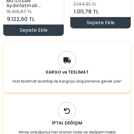
MUTLUSAN
Beyaz / Günışığı
2.144,81 TL
Aydınlatmalı
Ledli E-27 Duy a
Tavan Vantilatörü
1.011,78 TL
16.416,87 TL
Takılabilen 5
Bluetoothlu +
Kanatlı Kumandalı
9.122,60 TL
Kumandalı
Vantilatör 80-265v
Sepete Ekle
Sepete Ekle
KARGO ve TESLİMAT
Hızlı teslimat avantajı ile kargoyu düşünmene gerek yok!
İPTAL DEĞİŞİM
Almış olduğunuz her ürünün iade ve değişim hakkı