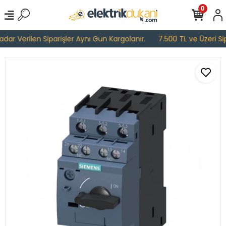
0
ar Verilen Siparişler Aynı Gün Kargolanır.
7.500 TL ve Üzeri Sipa