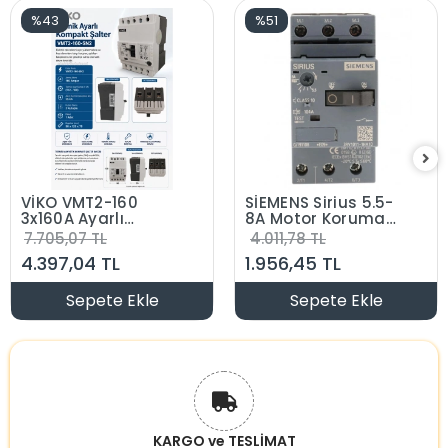
%43
%51
VİKO VMT2-160
SİEMENS Sirius 5.5-
3x160A Ayarlı
8A Motor Koruma
Termik Kompakt
Şalteri Düğmeli
7.705,07 TL
4.011,78 TL
Şalter 35k
(5.5 ile 8 Amper
4.397,04 TL
1.956,45 TL
Arası
Ayarlanabilir)
Sepete Ekle
Sepete Ekle
KARGO ve TESLİMAT