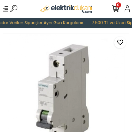
0
ar Verilen Siparişler Aynı Gün Kargolanır.
7.500 TL ve Üzeri Sipa