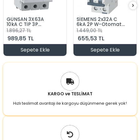
GÜNSAN 3X63A
SİEMENS 2x32A C
10kA C TİP 3P
6kA 2P W-Otomat
OTOMAT VALTA
Sigorta Monofaze
1.896,27 TL
1.449,00 TL
1+N 32 Amper (İki
989,85 TL
655,53 TL
Kutuplu Faz+Faz
Veya Faz+Nötür
Otomat)
Sepete Ekle
Sepete Ekle
KARGO ve TESLİMAT
Hızlı teslimat avantajı ile kargoyu düşünmene gerek yok!