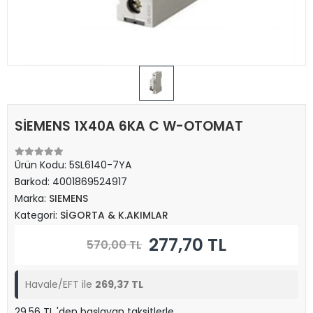
SİEMENS 1X40A 6KA C W-OTOMAT
Ürün Kodu:
5SL6140-7YA
Barkod:
4001869524917
Marka:
SIEMENS
Kategori:
SİGORTA & K.AKIMLAR
277,70 TL
570,00 TL
Havale/EFT ile
269,37 TL
29,56 TL 'den başlayan taksitlerle