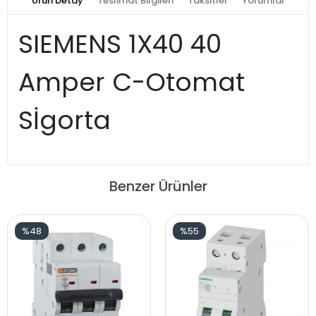
Ürün Detay
Teslimat Bilgileri
Taksitler
Yorumlar
SIEMENS 1X40 40
Amper C-Otomat
Sİgorta
Benzer Ürünler
%48
%55