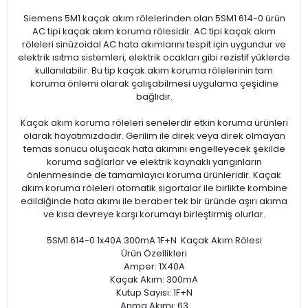
Siemens 5M1 kaçak akım rölelerinden olan 5SM1 614-0 ürün
AC tipi kaçak akım koruma rölesidir. AC tipi kaçak akım
röleleri sinüzoidal AC hata akımlarını tespit için uygundur ve
elektrik ısıtma sistemleri, elektrik ocakları gibi rezistif yüklerde
kullanılabilir. Bu tip kaçak akım koruma rölelerinin tam
koruma önlemi olarak çalışabilmesi uygulama çeşidine
bağlıdır.
Kaçak akım koruma röleleri senelerdir etkin koruma ürünleri
olarak hayatımızdadır. Gerilim ile direk veya direk olmayan
temas sonucu oluşacak hata akımını engelleyecek şekilde
koruma sağlarlar ve elektrik kaynaklı yangınların
önlenmesinde de tamamlayıcı koruma ürünleridir. Kaçak
akım koruma röleleri otomatik sigortalar ile birlikte kombine
edildiğinde hata akımı ile beraber tek bir üründe aşırı akıma
ve kısa devreye karşı korumayı birleştirmiş olurlar.
5SM1 614-0 1x40A 300mA 1F+N Kaçak Akım Rölesi
Ürün Özellikleri
Amper: 1X40A
Kaçak Akım: 300mA
Kutup Sayısı: 1F+N
Anma Akımı: 63