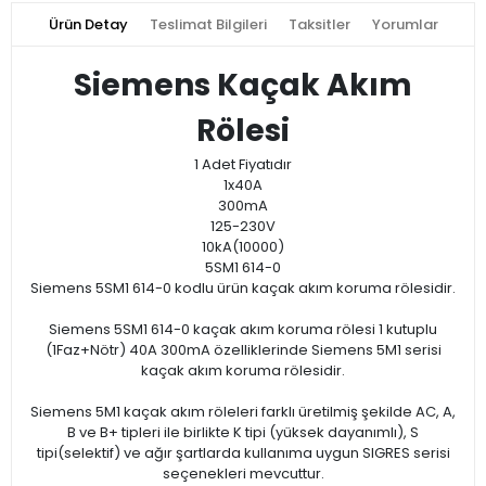
Ürün Detay
Teslimat Bilgileri
Taksitler
Yorumlar
Siemens Kaçak Akım
Rölesi
1 Adet Fiyatıdır
1x40A
300mA
125-230V
10kA(10000)
5SM1 614-0
Siemens 5SM1 614-0 kodlu ürün kaçak akım koruma rölesidir.
Siemens 5SM1 614-0 kaçak akım koruma rölesi 1 kutuplu
(1Faz+Nötr) 40A 300mA özelliklerinde Siemens 5M1 serisi
kaçak akım koruma rölesidir.
Siemens 5M1 kaçak akım röleleri farklı üretilmiş şekilde AC, A,
B ve B+ tipleri ile birlikte K tipi (yüksek dayanımlı), S
tipi(selektif) ve ağır şartlarda kullanıma uygun SIGRES serisi
seçenekleri mevcuttur.