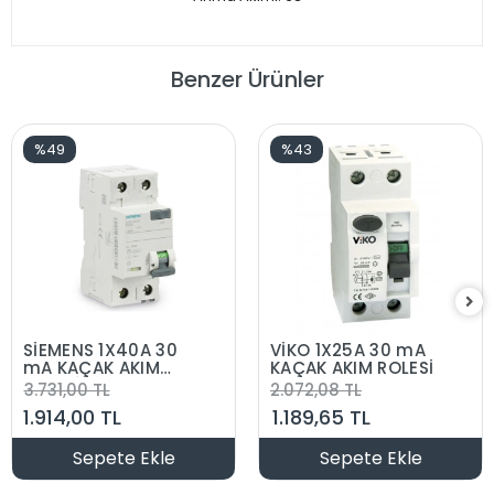
Benzer Ürünler
%49
%43
SİEMENS 1X40A 30
VİKO 1X25A 30 mA
mA KAÇAK AKIM
KAÇAK AKIM ROLESİ
ROLESİ 70MM
3.731,00 TL
2.072,08 TL
1.914,00 TL
1.189,65 TL
Sepete Ekle
Sepete Ekle