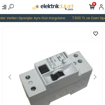
0
r Verilen Siparişler Aynı Gün Kargolanır.
7.500 TL ve Üzeri Sipar