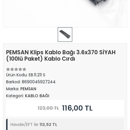
PEMSAN Klips Kablo Bağı 3.6x370 SİYAH
(100lü Paket) Kablo Cırdı
Ürün Kodu:
EB.11.211 S
Barkod:
8690045927244
Marka:
PEMSAN
Kategori:
KABLO BAĞI
116,00 TL
123,00 TL
Havale/EFT ile
112,52 TL