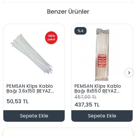
Benzer Ürünler
%4
PEMSAN Klips Kablo
PEMSAN Klips Kablo
Bağı 3.6x150 BEYAZ
Bağı 8x550 BEYAZ
(100lü Paket) Kablo
(100lü Paket) Kablo
457,00 TL
50,53 TL
Cırdı
Cırdı
437,35 TL
Sepete Ekle
Sepete Ekle