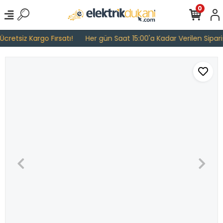
0
cretsiz Kargo Fırsatı!
Her gün Saat 15:00'a Kadar Verilen Sipariş