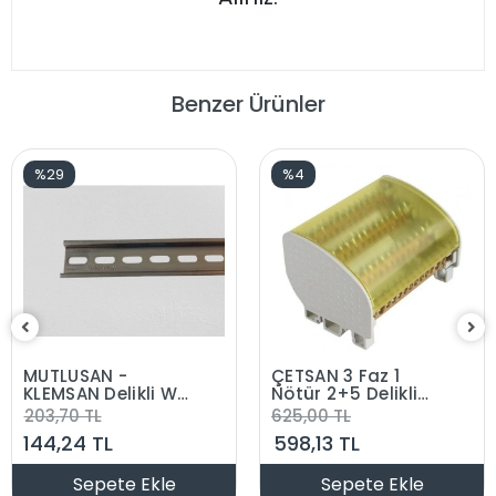
Benzer Ürünler
%29
%4
MUTLUSAN -
ÇETSAN 3 Faz 1
KLEMSAN Delikli W-
Nötür 2+5 Delikli
otomat Pano Rayı
Faz Dağıtım Barası
203,70 TL
625,00 TL
1m (35X7.5)
144,24 TL
598,13 TL
Sepete Ekle
Sepete Ekle