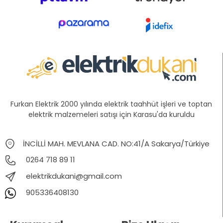
Furkan Elektrik 2000 yılında elektrik taahhüt işleri ve toptan
elektrik malzemeleri satışı için Karasu'da kuruldu
İNCİLLİ MAH. MEVLANA CAD. NO:41/A Sakarya/Türkiye
0264 718 89 11
elektrikdukani@gmail.com
905336408130