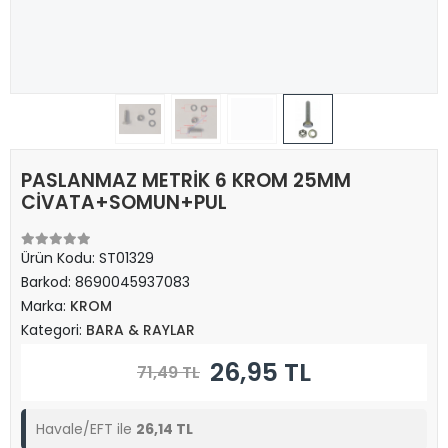
PASLANMAZ METRİK 6 KROM 25MM
CİVATA+SOMUN+PUL
Ürün Kodu:
ST01329
Barkod:
8690045937083
Marka:
KROM
Kategori:
BARA & RAYLAR
26,95 TL
71,49 TL
Havale/EFT ile
26,14 TL