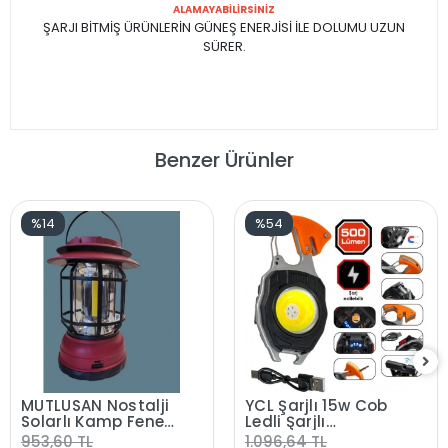
ALAMAYABİLİRSİNİZ
ŞARJI BİTMİŞ ÜRÜNLERİN GÜNEŞ ENERJİSİ İLE DOLUMU UZUN
SÜRER.
Benzer Ürünler
%14
%54
MUTLUSAN Nostalji
YCL Şarjlı 15w Cob
Solarlı Kamp Feneri
Ledli Şarjlı
5W Solar+Micro
Çakmaklıklı
953,60 TL
1.096,64 TL