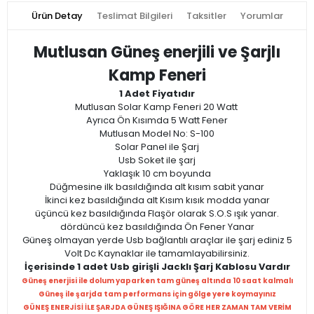
Ürün Detay
Teslimat Bilgileri
Taksitler
Yorumlar
Mutlusan Güneş enerjili ve Şarjlı
Kamp Feneri
1 Adet Fiyatıdır
Mutlusan Solar Kamp Feneri 20 Watt
Ayrıca Ön Kısımda 5 Watt Fener
Mutlusan Model No: S-100
Solar Panel ile Şarj
Usb Soket ile şarj
Yaklaşık 10 cm boyunda
Düğmesine ilk basıldığında alt kısım sabit yanar
İkinci kez basıldığında alt Kısım kısık modda yanar
üçüncü kez basıldığında Flaşör olarak S.O.S ışık yanar.
dördüncü kez basıldığında Ön Fener Yanar
Güneş olmayan yerde Usb bağlantılı araçlar ile şarj ediniz 5
Volt Dc Kaynaklar ile tamamlayabilirsiniz.
İçerisinde 1 adet Usb girişli Jacklı Şarj Kablosu Vardır
Güneş enerjisi ile dolum yaparken tam güneş altında 10 saat kalmalı
Güneş ile şarjda tam performans için gölge yere koymayınız
GÜNEŞ ENERJİSİ İLE ŞARJDA GÜNEŞ IŞIĞINA GÖRE HER ZAMAN TAM VERİM