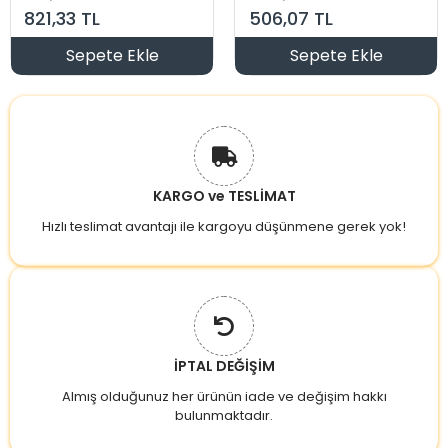
USB Şarjlı
Anahtarlık Kamp
821,33 TL
506,07 TL
Feneri
Sepete Ekle
Sepete Ekle
KARGO ve TESLİMAT
Hızlı teslimat avantajı ile kargoyu düşünmene gerek yok!
İPTAL DEĞİŞİM
Almış olduğunuz her ürünün iade ve değişim hakkı
bulunmaktadır.