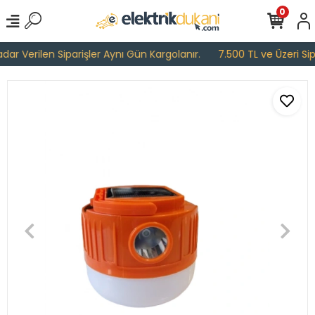
0
r Verilen Siparişler Aynı Gün Kargolanır.
7.500 TL ve Üzeri Sipar