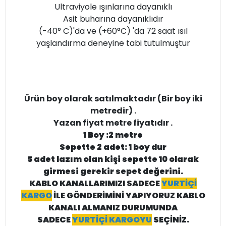
Ultraviyole ışınlarına dayanıklı
Asit buharına dayanıklıdır
(-40° C)'da ve (+60°C) 'da 72 saat ısıl
yaşlandırma deneyine tabi tutulmuştur
Ürün boy olarak satılmaktadır (Bir boy iki
metredir) .
Yazan fiyat metre fiyatıdır .
1 Boy :2 metre
Sepette 2 adet: 1 boy dur
5 adet lazım olan kişi sepette 10 olarak
girmesi gerekir sepet değerini.
KABLO KANALLARIMIZI SADECE
YURTİÇİ
KARGO
İLE GÖNDERİMİNİ YAPIYORUZ KABLO
KANALI ALMANIZ DURUMUNDA
SADECE
YURTİÇİ KARGOYU
SEÇİNİZ.