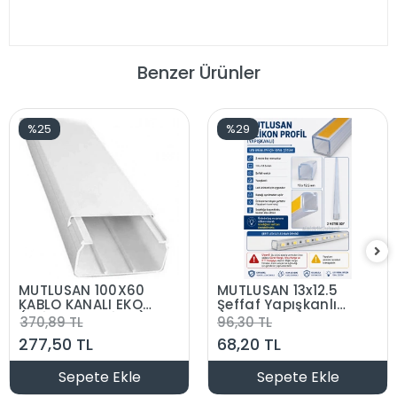
Benzer Ürünler
%25
%29
MUTLUSAN 100X60
MUTLUSAN 13x12.5
KABLO KANALI EKO
Şeffaf Yapışkanlı
(PRİZ TAKILABİLEN)
Kablo Kanalı Şerit
370,89 TL
96,30 TL
Led İçin Plastik
277,50 TL
68,20 TL
Kanal
Sepete Ekle
Sepete Ekle