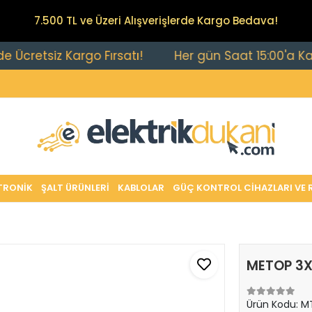
7.500 TL ve Üzeri Alışverişlerde Kargo Bedava!
tsiz Kargo Fırsatı!
Her gün Saat 15:00'a Kadar Ver
TRONİK
ŞALT ÜRÜNLERİ
KABLOLAR
GÜÇ KONTROL CİHAZLARI VE 
METOP 3X3
Ürün Kodu:
MT