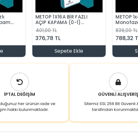
lı
METOP 1X16A BİR FAZLI
METOP 1x4
apama
AÇIP KAPAMA (0-1)
Monofaz
ŞALTER
Pako Şalt
401,00 TL
839,00 TL
376,78 TL
788,32 
le
Sepete Ekle
S
İPTAL DEĞİŞİM
GÜVENLİ ALIŞVERİ
lduğunuz her ürünün iade ve
Sitemiz SSL 256 Bit Güvenli A
şim hakkı bulunmaktadır.
tarafından korunmakta