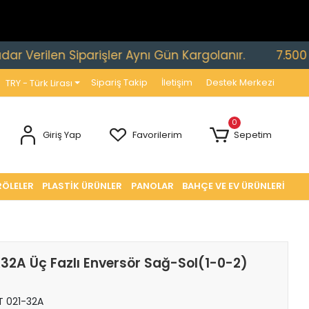
ilen Siparişler Aynı Gün Kargolanır.
7.500 TL ve Ü
Sipariş Takip
İletişim
Destek Merkezi
TRY - Türk Lirası
0
Giriş Yap
Favorilerim
Sepetim
RÖLELER
PLASTİK ÜRÜNLER
PANOLAR
BAHÇE VE EV ÜRÜNLERİ
2A Üç Fazlı Enversör Sağ-Sol(1-0-2)
 021-32A