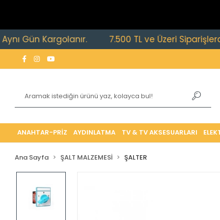
Gün Kargolanır.
7.500 TL ve Üzeri Siparişlerde Ücre
ANAHTAR-PRİZ
AYDINLATMA
TV & TV AKSESUARLARI
ELEK
Ana Sayfa
ŞALT MALZEMESİ
ŞALTER