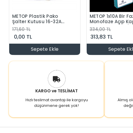
METOP Plastik Pako
METOP 1x10A Bir Faz
Şalter Kutusu 16-32A
Monofaze Açıp K
Arası Enversör - Kutup
Pako Şalter (0-1)
171,60 TL
334,00 TL
Değiştirici
0,00 TL
313,83 TL
Sepete Ekle
Sepete Ek
KARGO ve TESLİMAT
Hızlı teslimat avantajı ile kargoyu
Almış o
düşünmene gerek yok!
deği