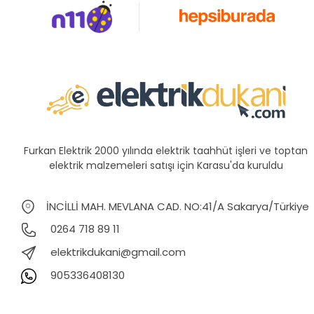
Furkan Elektrik 2000 yılında elektrik taahhüt işleri ve toptan
elektrik malzemeleri satışı için Karasu'da kuruldu
İNCİLLİ MAH. MEVLANA CAD. NO:41/A Sakarya/Türkiye
0264 718 89 11
elektrikdukani@gmail.com
905336408130