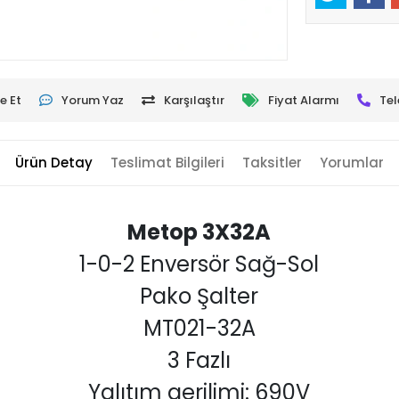
e Et
Yorum Yaz
Karşılaştır
Fiyat Alarmı
Tel
Ürün Detay
Teslimat Bilgileri
Taksitler
Yorumlar
Metop 3X32A
1-0-2 Enversör Sağ-Sol
Pako Şalter
MT021-32A
3 Fazlı
Yalıtım gerilimi: 690V