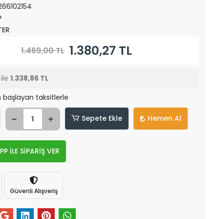
266102154
P
TER
1.380,27 TL
1.469,00 TL
ile
1.338,86 TL
 başlayan taksitlerle
Sepete Ekle
Hemen Al
 İLE SİPARİŞ VER
Güvenli Alışveriş