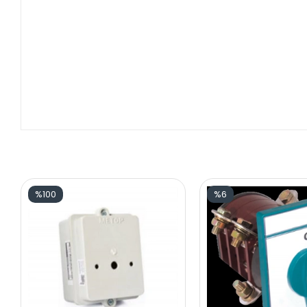
%100
%6