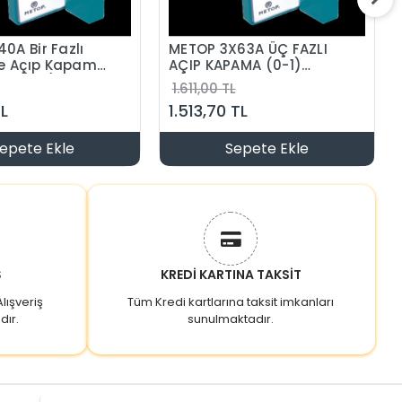
0A Bir Fazlı
METOP 3X63A ÜÇ FAZLI
e Açıp Kapama
AÇIP KAPAMA (0-1)
er (0-1)
ŞALTER
1.611,00 TL
TL
1.513,70 TL
epete Ekle
Sepete Ekle
Ş
KREDİ KARTINA TAKSİT
lışveriş
Tüm Kredi kartlarına taksit imkanları
dır.
sunulmaktadır.