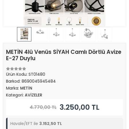
METİN 4lü Venüs SİYAH Camlı Dörtlü Avize
E-27 Duylu
Ürün Kodu:
ST01480
Barkod:
8690045945484
Marka:
METİN
Kategori:
AVİZELER
3.250,00 TL
4.770,00 TL
Havale/EFT ile
3.152,50 TL