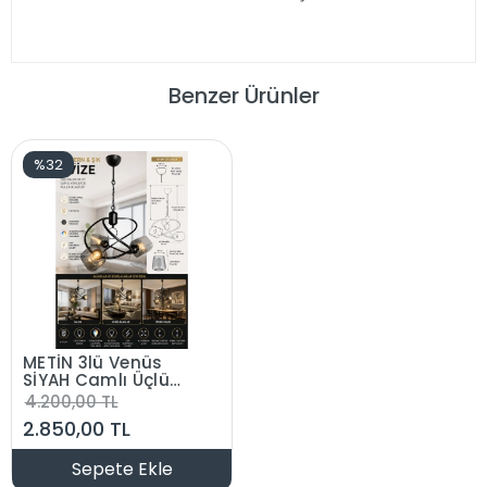
Benzer Ürünler
%32
METİN 3lü Venüs
SİYAH Camlı Üçlü
Avize E-27 Duylu
4.200,00 TL
2.850,00 TL
Sepete Ekle