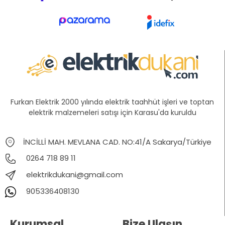
Furkan Elektrik 2000 yılında elektrik taahhüt işleri ve toptan
elektrik malzemeleri satışı için Karasu'da kuruldu
İNCİLLİ MAH. MEVLANA CAD. NO:41/A Sakarya/Türkiye
0264 718 89 11
elektrikdukani@gmail.com
905336408130
Kurumsal
Bize Ulaşın