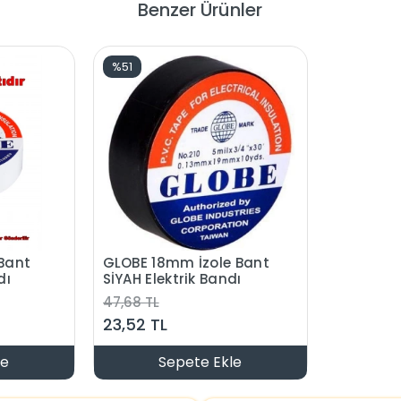
Benzer Ürünler
%51
Bant
GLOBE 18mm İzole Bant
dı
SİYAH Elektrik Bandı
47,68 TL
23,52 TL
le
Sepete Ekle