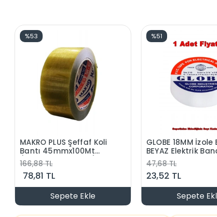
%53
%51
MAKRO PLUS Şeffaf Koli
GLOBE 18MM İzole 
Bantı 45mmx100Mt
BEYAZ Elektrik Ban
(Yüksek Yapışkanlı)
166,88 TL
47,68 TL
78,81 TL
23,52 TL
Sepete Ekle
Sepete Ek