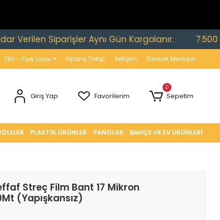
rilen Siparişler Aynı Gün Kargolanır.
7.500 TL ve 
Sipariş Takip
İletişim
Destek Merkezi
TRY - Türk Lirası
0
Giriş Yap
Favorilerim
Sepetim
RÖLELER
PLASTİK ÜRÜNLER
PANOLAR
BAHÇE VE EV ÜRÜNLERİ
faf Streç Film Bant 17 Mikron
Mt (Yapışkansız)