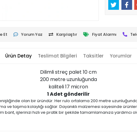
e Et
Yorum Yaz
Karşılaştır
Fiyat Alarmı
Tel
Ürün Detay
Teslimat Bilgileri
Taksitler
Yorumlar
Dilimli streç palet 10 cm
200 metre uzunluğunda
kaliteli 17 micron
1 Adet gönderilir
 genişliğinde olan bir üründür. Her rulo ortalama 200 metre uzunluğund
lama ve taşıma kolaylığı sağlar. Dayanıklı malzemesi sayesinde ürünleri
ilm bant, işlerinizi hızlı ve pratik bir şekilde tamamlamanıza yardımcı ol