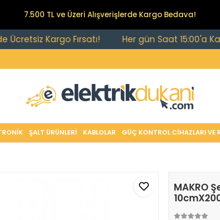
7.500 TL ve Üzeri Alışverişlerde Kargo Bedava!
etsiz Kargo Fırsatı!
Her gün Saat 15:00'a Kadar Ve
TRONİK
ŞALT ÜRÜNLERİ
KABLOLAR
GÜÇ KONTROL CİHAZLARI VE 
MAKRO Şef
10cmX200