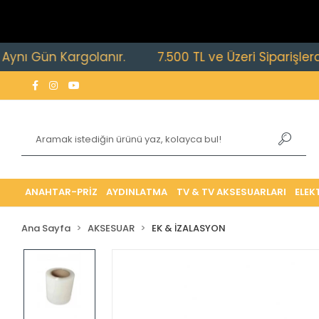
Gün Kargolanır.
7.500 TL ve Üzeri Siparişlerde Ücr
ANAHTAR-PRİZ
AYDINLATMA
TV & TV AKSESUARLARI
ELEK
Ana Sayfa
AKSESUAR
EK & İZALASYON