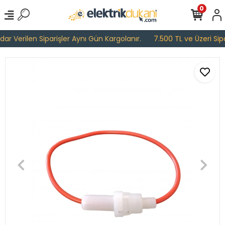
0
r Verilen Siparişler Aynı Gün Kargolanır.
7.500 TL ve Üzeri Sipar