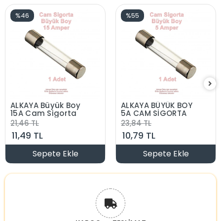
%46
%55
ALKAYA Büyük Boy
ALKAYA BÜYÜK BOY
15A Cam Sigorta
5A CAM SİGORTA
21,46 TL
23,84 TL
11,49 TL
10,79 TL
Sepete Ekle
Sepete Ekle