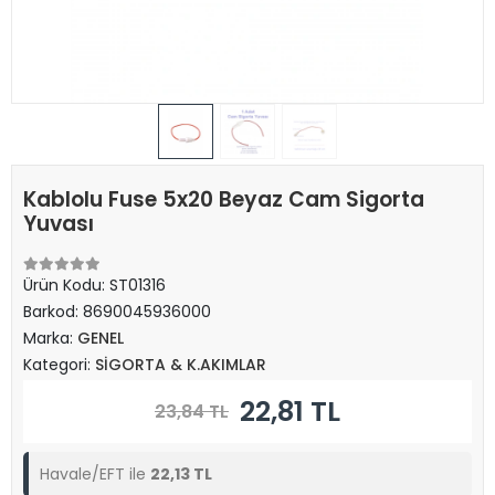
Kablolu Fuse 5x20 Beyaz Cam Sigorta
Yuvası
Ürün Kodu:
ST01316
Barkod:
8690045936000
Marka:
GENEL
Kategori:
SİGORTA & K.AKIMLAR
22,81 TL
23,84 TL
Havale/EFT ile
22,13 TL